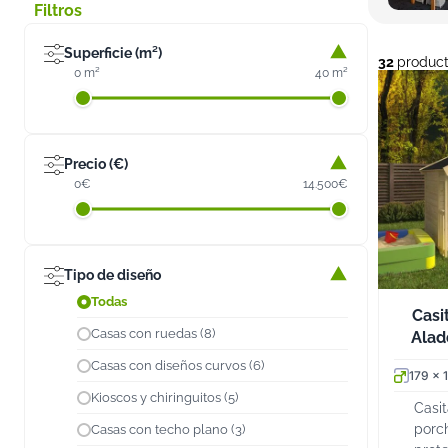
Filtros
Superficie (m²)
32
produc
0 m²
40 m²
Precio (€)
0€
14.500€
Tipo de diseño
Todas
Casi
Casas con ruedas (8)
Alad
Casas con diseños curvos (6)
179 x 
Kioscos y chiringuitos (5)
Casi
porch
Casas con techo plano (3)