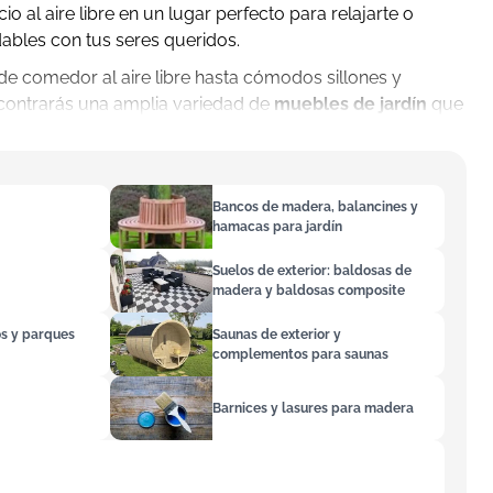
o al aire libre en un lugar perfecto para relajarte o
ables con tus seres queridos.
e comedor al aire libre hasta cómodos sillones y
ontrarás una amplia variedad de
muebles de jardín
que
io y estilo. Nuestra colección incluye materiales de alta
tratada para exteriores, que no solo resiste las
exigentes, sino que también aporta un toque natural y
aza.
Bancos de madera, balancines y
hamacas para jardín
 rincón acogedor para leer un libro, organizar comidas
simplemente disfrutar del sol en un entorno cómodo,
Suelos de exterior: baldosas de
madera y baldosas composite
 para ti.
 cada mueble
os y parques
Saunas de exterior y
complementos para saunas
ue los muebles de jardín son una inversión en
so, nuestros productos están fabricados con materiales
Barnices y lasures para madera
garantizando años de uso sin perder su encanto. La madera
les proviene de bosques gestionados de manera
a nuestro compromiso con el medio ambiente.