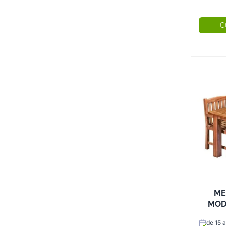
práct
C
ME
MOD
de 15 a