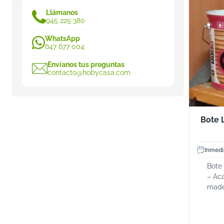
Llámanos
945 225 380
WhatsApp
647 677 004
Envíanos tus preguntas
contacto@hobycasa.com
Bote Lasur
Inmedi
Bote 
– Ac
made
funci
pequ
de 0,