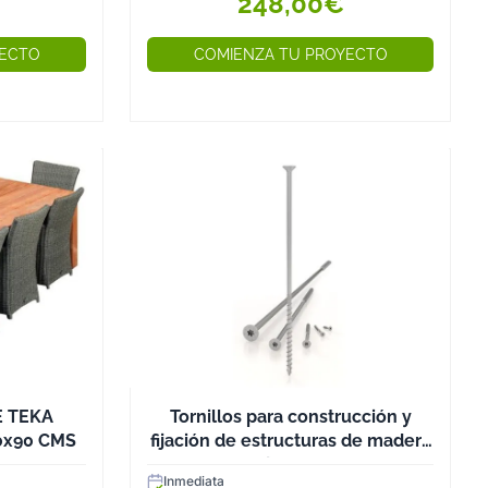
248,00€
asientos es de ...
YECTO
COMIENZA TU PROYECTO
E TEKA
Tornillos para construcción y
0x90 CMS
fijación de estructuras de madera
- Caja 100 uds
Inmediata