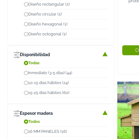
prot
Diseño rectangular (2)
made
mode
Diseño circular (2)
pree
Diseño hexagonal (1)
mader
Diseño octogonal (1)
C
Disponibilidad
Todas
Inmediato (3-5 días) (44)
10-15 días hábiles (24)
15-25 días hábiles (60)
Espesor madera
Todos
16 MM PANELES (16)