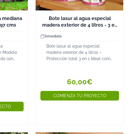
s piezas que transformarán tu espacio exterior en un lugar
 ideal comienza aquí!
za mediana
Bote lasur al agua especial
X97 cms
madera exterior de 4 litros - 3 en
1
Inmediata
za
Bote lasur al agua especial
m Modelo
madera exterior de 4 litros –
do (sin
Protección total 3 en 1 Ideal como
rada
barniz protector decorativo para
dable.
madera exterior El Bote lasur al
za.
agua especial madera exterior de
60,00€
IÓN ...
4 litr...
COMIENZA TU PROYECTO
YECTO