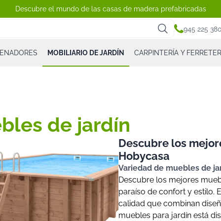
Descubre el mundo de las casas de madera prefabricadas
945 225 38
CENADORES
MOBILIARIO DE JARDÍN
CARPINTERÍA Y FERRETER
bles de jardín
Descubre los mejor
Hobycasa
Variedad de muebles de jar
Descubre los mejores mueble
paraíso de confort y estilo. 
calidad que combinan diseño
muebles para jardín está di