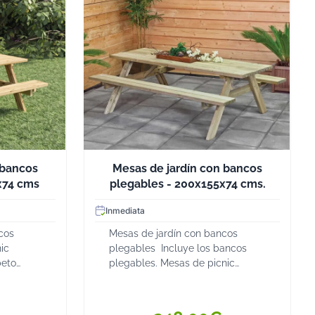
 bancos
Mesas de jardín con bancos
x74 cms
plegables - 200x155x74 cms.
Inmediata
cos
Mesas de jardín con bancos
ic
plegables Incluye los bancos
beto
plegables. Mesas de picnic
amiento,
realizadas en pino impregnado,
 grosor
que no requiere tratamiento. El
 y
grosor de las tablas del tablero y