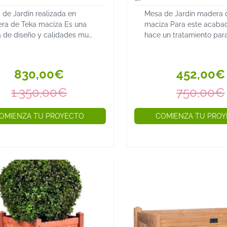
 de Jardín realizada en
Mesa de Jardín madera 
ra de Teka maciza Es una
maciza Para este acabad
 de diseño y calidades muy
hace un tratamiento para
das, con gran valor estético
un look "antiguo" y las t
 de jardín con acabado
componen la encimera d
rno de medidas 250X100
mesa son de diferentes 
830,00€
452,00€
o incluye las si...
para conseguir ...
1.350,00€
750,00€
OMIENZA TU PROYECTO
COMIENZA TU PRO