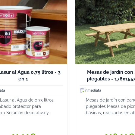
 al Agua 0,75 litros - 3
Mesas de jardín con
en 1
plegables - 178x155
ata
Inmediata
Lasur al Agua de 0,75 litros
Mesas de jardín con ban
abado protector para
plegables Mesas de picn
ra Solución decorativa y
básicas, realizadas en a
onal para superficies
nórdico No requiere trat
eñas El Bote Lasur al Agua
los bancos se pliegan. El
75 litros es una opción
de las tablas del tablero