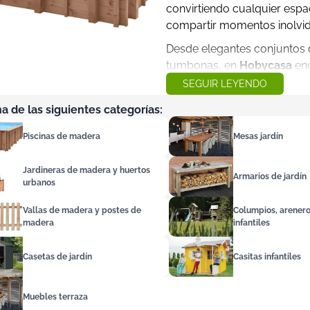
convirtiendo cualquier espaci
compartir momentos inolvid
Desde elegantes conjuntos d
tumbonas, en
Hobycasa
enc
se adaptan a cualquier espac
SEGUIR LEYENDO
calidad como madera maciza 
na de las siguientes categorías:
condiciones climáticas más 
sofisticado a tu jardín o terr
Piscinas de madera
Mesas jardín
Ya sea que busques crear un
al aire libre con amigos o 
Jardineras de madera y huertos
Armarios de jardín
urbanos
tenemos las opciones ideales
Calidad y sostenibilidad en
Vallas de madera y postes de
Columpios, arener
madera
infantiles
En
Hobycasa
, entendemos q
comodidad y estética. Por e
Casetas de jardín
Casitas infantiles
sostenibles y resistentes, 
utilizada en nuestros mueb
responsable, lo que reflej
Muebles terraza