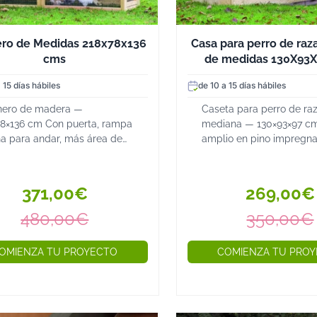
nuestra categoría y elige la
único y acogedor. ¡Tu jardín
ero de Medidas 218x78x136
Casa para perro de ra
cms
de medidas 130X93
 15 días hábiles
de 10 a 15 días hábiles
inero de madera —
Caseta para perro de ra
78×136 cm Con puerta, rampa
mediana — 130×93×97 c
na para andar, más área de
amplio en pino impregna
anso. Pino impregnado sin
mantenimiento), con ent
enimiento y paneles
reforzada en acero inoxi
nsamblados de fácil
Tipo setter o perro de ca
371,00€
269,00€
aje. DESCARGA A PIE DE
DESCARGA A PIE DE CAM
ÓN INC...
480,00€
350,00€
OMIENZA TU PROYECTO
COMIENZA TU PRO