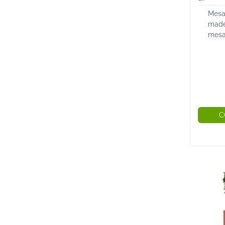
Mesa
made
mesa
cuida
Mesa
mode
cms N
C