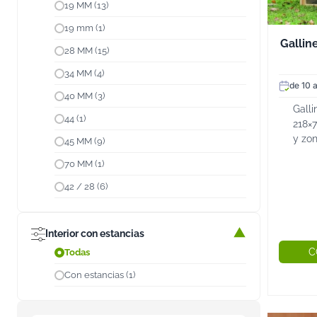
19 MM (13)
19 mm (1)
Gallin
28 MM (15)
34 MM (4)
de 10 a
40 MM (3)
Gall
44 (1)
218×
y zo
45 MM (9)
desc
70 MM (1)
mant
pree
42 / 28 (6)
mont
CAMI
Interior con estancias
C
Todas
Con estancias (1)