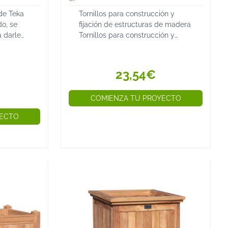
de Teka
Tornillos para construcción y
o, se
fijación de estructuras de madera
 darle
Tornillos para construcción y
ablas que
fijación de estructuras de madera
e la
de alta resistencia y solución
anchuras
robusta Los tornillos para
23,54€
construcción...
COMIENZA TU PROYECTO
YECTO