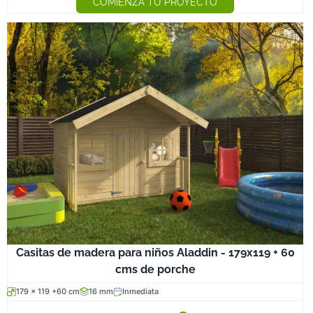
COMIENZA TU PROYECTO
Casitas de madera para niños Aladdin - 179x119 + 60
cms de porche
179 x 119 +60 cm
16 mm
Inmediata