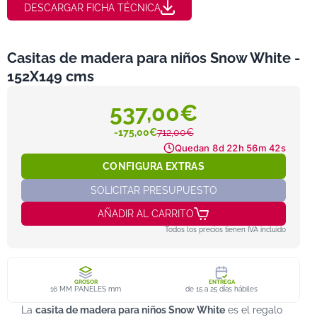
DESCARGAR FICHA TÉCNICA
Casitas de madera para niños Snow White -
152X149 cms
537,00€
-175,00€
712,00€
Quedan
8d 22h 56m 42s
CONFIGURA EXTRAS
SOLICITAR PRESUPUESTO
AÑADIR AL CARRITO
Todos los precios tienen IVA incluido
GROSOR
ENTREGA
16 MM PANELES mm
de 15 a 25 días hábiles
La
casita de madera para niños Snow White
es el regalo