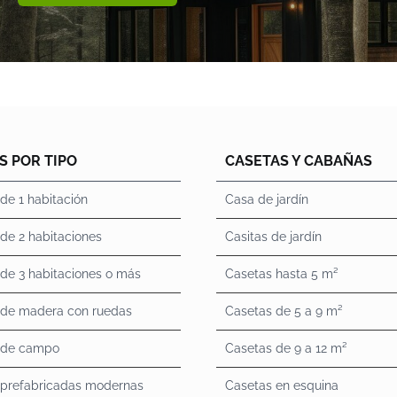
S POR TIPO
CASETAS Y CABAÑAS
de 1 habitación
Casa de jardín
de 2 habitaciones
Casitas de jardín
de 3 habitaciones o más
Casetas hasta 5 m²
 de madera con ruedas
Casetas de 5 a 9 m²
 de campo
Casetas de 9 a 12 m²
 prefabricadas modernas
Casetas en esquina