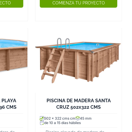
YECTO
COMIENZA TU PROYECTO
 PLAYA
PISCINA DE MADERA SANTA
96 CMS
CRUZ 502x322 CMS
502 x 322 cms cm
45 mm
de 10 a 15 días hábiles