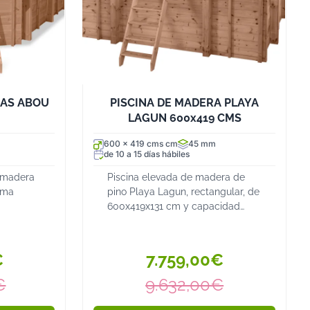
gunas piscinas requieren más tiempo y herramientas para
o: Asegúrate de incluir filtros, cubiertas o depuradoras
piscina.
 mejor alternativa para disfrutar del agua en casa sin
CAS ABOU
PISCINA DE MADERA PLAYA
s inversiones ni obras complicadas. Gracias a su fácil
LAGUN 600x419 CMS
 opciones para todos los presupuestos, cualquiera puede
n o patio.
600 x 419 cms cm
45 mm
de 10 a 15 días hábiles
 piscinas elevadas y elige la que mejor se adapte a tu
árate para disfrutar del verano con la piscina ideal!
 madera
Piscina elevada de madera de
rma
pino Playa Lagun, rectangular, de
600x419x131 cm y capacidad
pacidad
para 22,51 m³ de agua. Incluye
ncluye
estructura, escalera inox,
depuradora, bomba y filtro de
€
7.759,00€
ro de
arena....
€
9.632,00€