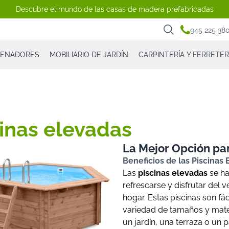
Descubre el mundo de las casas de madera prefabricadas
945 225 38
CENADORES
MOBILIARIO DE JARDÍN
CARPINTERÍA Y FERRETER
inas elevadas
La Mejor Opción par
Beneficios de las Piscinas
Las
piscinas elevadas
se ha
refrescarse y disfrutar del 
hogar. Estas piscinas son fá
variedad de tamaños y mater
un jardín, una terraza o un p