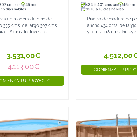
Al estar elevadas, reducen e
 307 cms cm
45 mm
434 x 401 cms cm
45 mm
 15 días hábiles
de 10 a 15 días hábiles
accesorios de seguridad ad
inas de madera de pino de
Piscina de madera de pi
5. Fácil Mantenimiento
o 355 cms, de largo 307 cms
ancho 434 cms, de largo
Las piscinas elevadas requi
ura 116 cms. Incluye en el
y altura 118 cms. Incluye
pueden desmontarse o almace
io: La estructura de madera
precio: La estructura d
scina, escalera de acero
de piscina, escalera de 
6. Opciones para Todos los 
dable de 3 o 4 peldaños con
inoxidable de 3 o 4 peld
3.531,00€
4.912,00
Desde modelos inflables y 
rtido...
convertidore...
acero, hay opciones para to
4.113,00€
COMIENZA TU PRO
Consejos para Elegir la Mejo
OMIENZA TU PROYECTO
Antes de comprar una piscin
aspectos:
✔️
Espacio Disponible:
Mide 
adecuado.
✔️ Uso y Número de Personas
para familias grandes, se 
✔️ Material y Durabilidad: S
ideales.