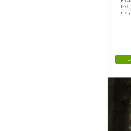
Pisc
Forti
cm y
agua
Inclu
depur
C