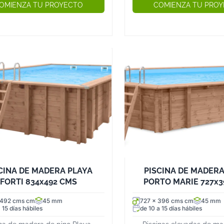
OMIENZA TU PROYECTO
COMIENZA TU PRO
CINA DE MADERA PLAYA
PISCINA DE MADERA
FORTI 834x492 CMS
PORTO MARIE 727x3
 492 cms cm
45 mm
727 x 396 cms cm
45 mm
 15 días hábiles
de 10 a 15 días hábiles