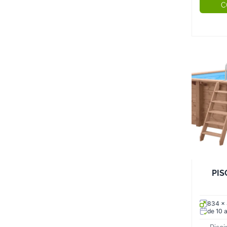
C
PIS
834 x
de 10 a