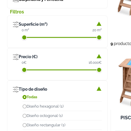
Filtros
Superficie (m²)
0 m²
20 m²
9
product
Precio (€)
0€
16.000€
Tipo de diseño
Todas
Diseño hexagonal (1)
Diseño octogonal (1)
PIS
Diseño rectangular (1)