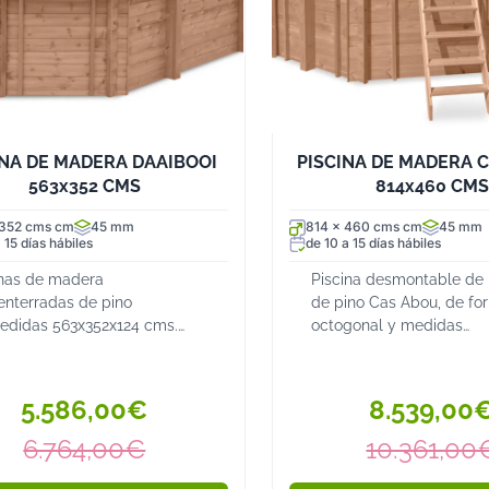
✔️ Facilidad de Montaje: Al
su instalación.
✔️ Accesorios y Mantenimient
según las necesidades de la 
Las piscinas elevadas son la
INA DE MADERA DAAIBOOI
PISCINA DE MADERA 
necesidad de realizar grande
563x352 CMS
814x460 CMS
instalación, versatilidad y
tener una piscina en su jardí
 352 cms cm
45 mm
814 x 460 cms cm
45 mm
 15 días hábiles
de 10 a 15 días hábiles
Explora nuestra selección de
espacio y necesidades. ¡Prep
inas de madera
Piscina desmontable de
enterradas de pino
de pino Cas Abou, de fo
edidas 563x352x124 cms.
octogonal y medidas
ye en el precio: La estructura
814x460x138 cm, con ca
adera de piscina, escalera
para 34,21 m³ de agua. I
ero inoxidable de 4 o 5
estructura, escalera inox,
5.586,00€
8.539,00
años con convertidores de
depuradora, bomba y filt
arena...
6.764,00€
10.361,00