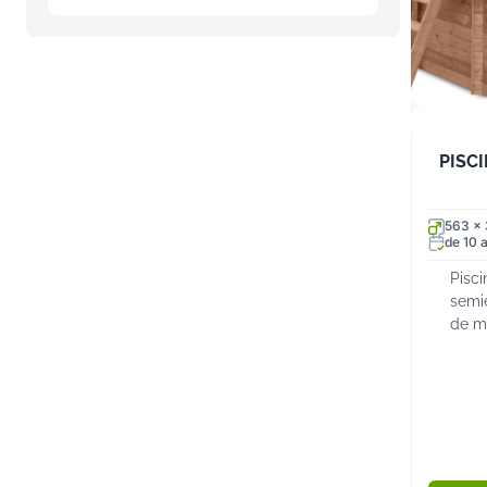
PISC
563 x
de 10 a
Pisc
semi
de m
Inclu
de m
de ac
peld
anc...