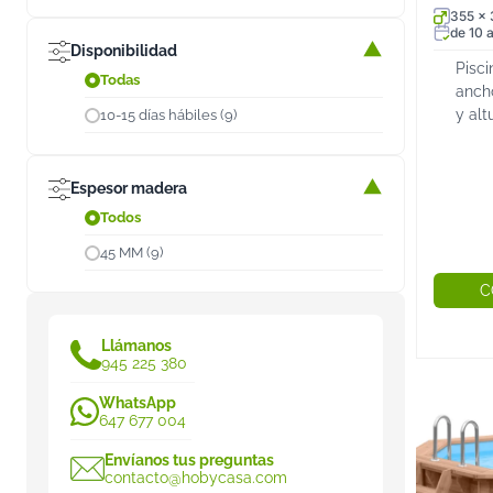
355 x
de 10 a
Disponibilidad
Pisc
Todas
anch
y alt
10-15 días hábiles (9)
prec
de pi
inoxi
Espesor madera
conve
Todos
45 MM (9)
C
Llámanos
945 225 380
WhatsApp
647 677 004
Envíanos tus preguntas
contacto@hobycasa.com