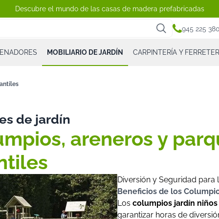
Descubre el mundo de las casas de madera prefabricadas
945 225 38
CENADORES
MOBILIARIO DE JARDÍN
CARPINTERÍA Y FERRETER
antiles
s de jardín
umpios, areneros y par
ntiles
Diversión y Seguridad para
Beneficios de los Columpi
Los
columpios jardín niños
garantizar horas de diversión