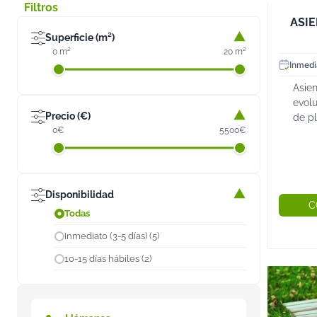
Filtros
ASI
Superficie (m²)
0 m²
20 m²
Inmedi
Asie
evolu
Precio (€)
de pl
0€
5500€
de e
DESC
Disponibilidad
C
Todas
Inmediato (3-5 días) (5)
10-15 días hábiles (2)