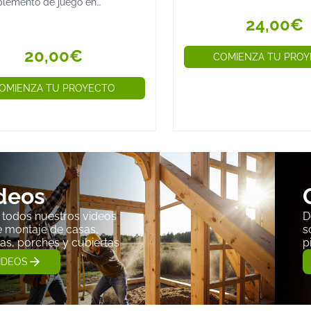
parques infantiles. Plazo
lemento de juego en
4. Seguridad y Estabilidad
entrega: de 10 a 15 días..
es infantiles. Plazo de
24,00€
Verifica que el columpio te
ga: Inmediato....
estables. Además, es recom
20,00€
COMIENZA TU PRO
infantil.
5. Posibilidad de Expansión
OMIENZA TU PROYECTO
Si quieres que el columpio 
permita agregar más elemen
Mantenimiento de los Colump
Para garantizar la segurida
fundamental seguir ciertas 
deos
1. Aplicación de Tratamientos 
a todos nuestros videos
D
Cada 1-2 años, aplica barnic
 montaje de casas,
s
protejan de la humedad y lo
as, porches y cubiertas
p
IDEOS
2. Inspección Regular de la 
Revisa periódicamente los to
que están en buen estado.