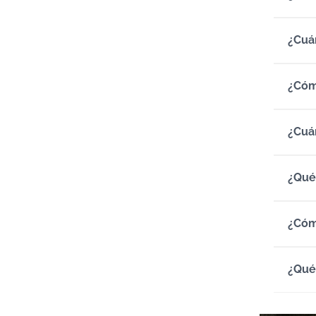
¿Cuá
¿Cóm
¿Cuá
¿Qué
¿Cóm
¿Qué