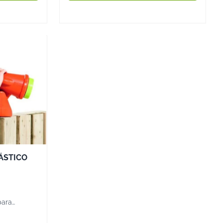
asita o Plataforma Elevada
go con techo y suelo elevado.
o para que los niños jueguen y se diviertan.
atividad y el juego imaginativo.
io de Madera para Niños
o de jardín perfecto, es importante considerar algunos
 a la edad de los pequeños. Para niños más pequeños,
ldo y cinturón de seguridad. Para niños mayores, puedes
uras más complejas.
rdín
ÁSTICO
ás el columpio para asegurarte de que haya suficiente
uso seguro.
to
para
ontra la humedad y el deterioro, como el pino nórdico,
en