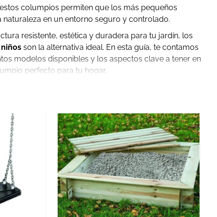
n, estos columpios permiten que los más pequeños
la naturaleza en un entorno seguro y controlado.
tura resistente, estética y duradera para tu jardín, los
 niños
son la alternativa ideal. En esta guía, te contamos
intos modelos disponibles y los aspectos clave a tener en
lumpio perfecto para tu hogar.
solo proporcionan entretenimiento, sino que también
sico y emocional de los niños.
 Juego Activo
 ayuda a mejorar la coordinación, el equilibrio y la
. Además, al ser una actividad al aire libre, promueve
el tiempo de pantalla.
 la Socialización
 un punto de encuentro para que los niños jueguen
zación, la creatividad y el desarrollo de habilidades