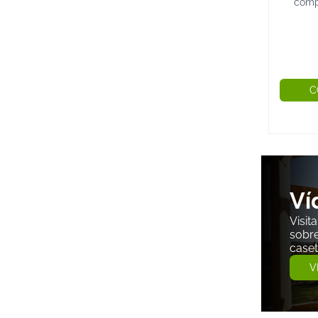
comp
parqu
entre
C
Ví
Visit
sobre
caset
V