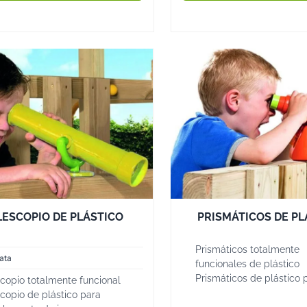
5. Columpios de Madera con C
Incorporan una zona de jue
Ofrecen un espacio protegid
Ideales para estimular la cre
Cómo Elegir el Mejor Colump
Para seleccionar el columpi
factores esenciales.
1. Edad de los Niños
Elige un columpio adecuado
opta por asientos con respa
elegir modelos con estruct
2. Espacio Disponible en el Ja
LESCOPIO DE PLÁSTICO
PRISMÁTICOS DE PL
Mide el área donde instalar
espacio alrededor para un 
Prismáticos totalmente
ata
3. Tipo de Madera y Tratamien
funcionales de plástico
Prismáticos de plástico 
Opta por maderas tratadas c
copio totalmente funcional
complemento de juego 
copio de plástico para
la acacia o la teca.