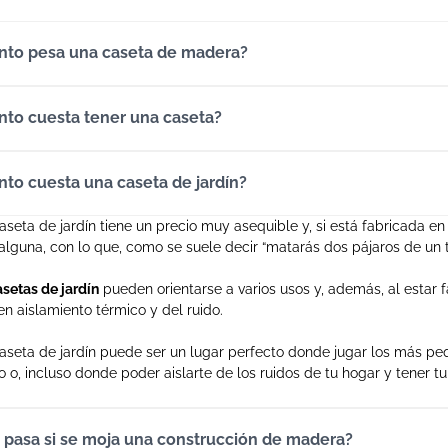
3. Limpieza Periódica
Limpia la madera con un pa
nto pesa una caseta de madera?
de suciedad o moho.
4. Protección en Invierno
nto cuesta tener una caseta?
Si vives en una zona con inv
con una lona o desmontarlo 
to cuesta una caseta de jardín?
5. Verificación de las Cuerdas 
Asegúrate de que las cuerd
seta de jardín tiene un precio muy asequible y, si está fabricada en
reemplázalas si muestran s
lguna, con lo que, como se suele decir “matarás dos pájaros de un ti
Los columpios jardín niños 
asetas de jardín
pueden orientarse a varios usos y, además, al estar 
desean ofrecer a los más p
n aislamiento térmico y del ruido.
casa. Su resistencia, diseño
los convierten en una opción
aseta de jardín puede ser un lugar perfecto donde jugar los más pe
o o, incluso donde poder aislarte de los ruidos de tu hogar y tener t
Explora nuestra selección d
modelo perfecto para que los
habilidades físicas y sociale
 pasa si se moja una construcción de madera?
calidez y seguridad de la m