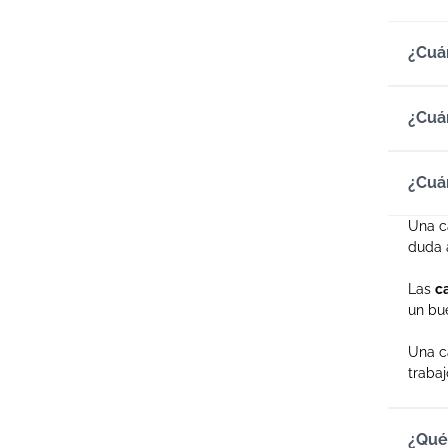
¿Cuá
¿Cuá
¿Cuán
Una ca
duda a
Las
c
un bue
Una c
trabaj
¿Qué