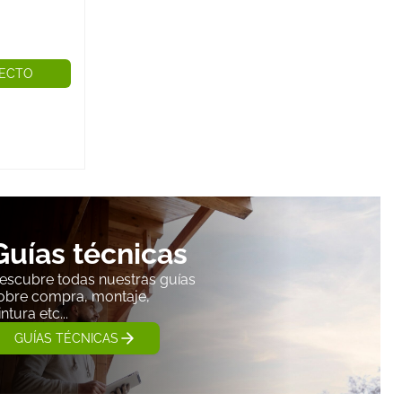
 de
.
nga una base firme y que las uniones sean seguras y
endable que cuente con certificaciones de seguridad
YECTO
crezca con los niños, elige un modelo modular que
tos con el tiempo.
ios Jardín Niños de Madera
d y durabilidad de los columpios de madera, es
pautas de mantenimiento.
Guías técnicas
Protectores
escubre todas nuestras guías
es o aceites específicos para madera de exterior, que la
obre compra, montaje,
s rayos UV.
intura etc...
GUÍAS TÉCNICAS
Estructura
rnillos, las cuerdas y las sujeciones para asegurarte de