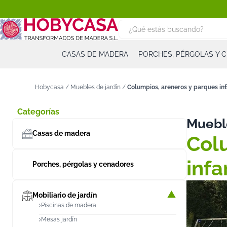
CASAS DE MADERA
PORCHES, PÉRGOLAS Y 
Hobycasa
/
Muebles de jardín
/
Columpios, areneros y parques inf
Categorías
Mueble
Casas de madera
Col
infa
Porches, pérgolas y cenadores
Mobiliario de jardín
Piscinas de madera
Mesas jardín