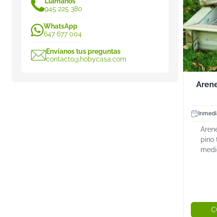
Llámanos
945 225 380
WhatsApp
647 677 004
Envíanos tus preguntas
contacto@hobycasa.com
Arene
Inmedi
Arene
pino 
medi
made
borde
Aren
fabri
C