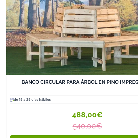
maderas resiste
intemperie, com
eucalipto o pin
soportan mejor
los rayos UV.
✔️ Espacio Dispo
área de tu terra
muebles propor
permitan una ci
cómoda.
✔️ Estilo y Diseñ
BANCO CIRCULAR PARA ÁRBOL EN PINO IMPRE
conjunto de mu
armonice con l
del espacio y s
de 15 a 25 días hábiles
estilo personal.
✔️ Comodidad 
488,00€
Funcionalidad: 
540,00€
máximo confort
complementa l