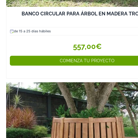
específicos pa
exterior que la 
BANCO CIRCULAR PARA ÁRBOL EN MADERA TRO
humedad y el so
- Limpieza regula
de 15 a 25 días hábiles
polvo y la suci
paño húmedo o 
557,00€
suave, evitand
químicos agresi
COMIENZA TU PROYECTO
- Evita la expos
prolongada a la l
posible, cubre 
guárdalos en in
prevenir el dete
- Revisa las est
periódicamente
que tornillos y 
en buen estado 
desgastes o ines