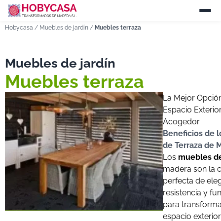
Hobycasa
/
Muebles de jardín
/
Muebles terraza
Muebles de jardín
Muebles terraza
La Mejor Opció
Espacio Exterio
Acogedor
Beneficios de 
de Terraza de 
Los
muebles de
madera son la 
perfecta de ele
resistencia y fu
para transforma
espacio exterior