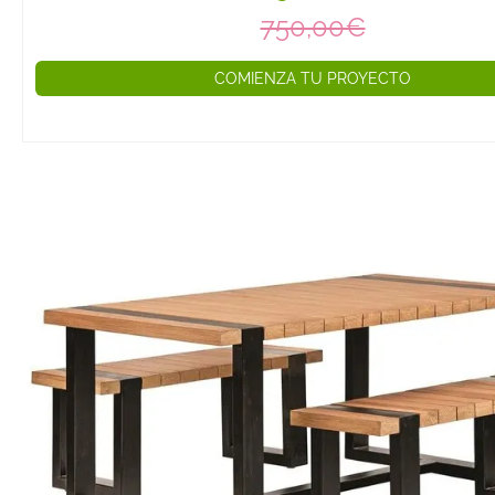
4. Sostenibilida
750,00€
el Medio Ambie
La madera es un
COMIENZA TU PROYECTO
renovable y bi
especialmente
proviene de fue
certificadas. Op
muebles de ma
opción ecológic
responsable con
5. Confort y Co
Gracias a su rob
posibilidad de 
cojines o textil
los muebles de
ofrecen un conf
excepcional para
aire libre con t