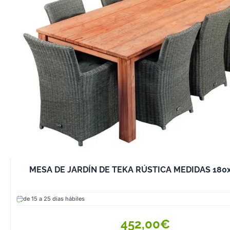
madera están d
resistir la intem
especialmente si
maderas como la
eucalipto o el p
que soportan l
los cambios cli
deteriorarse.
3. Versatilidad 
Desde estilos rú
diseños modern
minimalistas, l
madera se adap
MESA DE JARDÍN DE TEKA RÚSTICA MEDIDAS 180
cualquier tipo d
proporcionando
de 15 a 25 días hábiles
variedad de op
decorativas.
452,00€