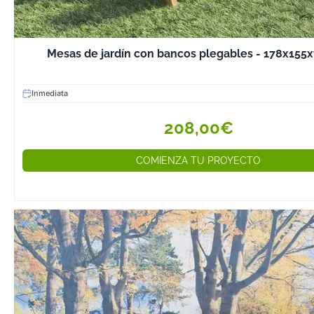
Añaden funciona
restar estética a
6. Juegos de Mu
Mesas de jardín con bancos plegables - 178x155
Madera Complet
Combinaciones
Inmediata
sillas, sofás y 
crear un ambien
208,00€
bien coordinado 
Consejos para El
COMIENZA TU PROYECTO
Muebles de Terr
Antes de compr
madera para ter
importante cons
algunos factore
asegurarte de e
opción:
✔️ Tipo de Made