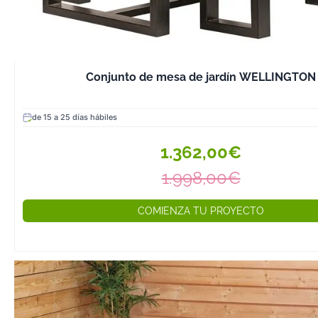
6. Posibilidad d
Personalización
Los muebles de
madera pueden 
pintarse o deco
Conjunto de mesa de jardín WELLINGTON
diferentes acce
adaptarlos al es
de 15 a 25 días hábiles
personalidad de
1.362,00€
Tipos de Mueble
de Madera
1.998,00€
Existen distintos
muebles de ma
COMIENZA TU PROYECTO
terraza, cada u
para diferentes
necesidades.
1. Mesas y Sillas
Terraza
Ideales para cr