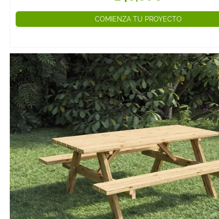
más asientos si
demasiado luga
COMIENZA TU PROYECTO
Se pueden colo
esquinas o junt
comedor.
4. Tumbonas de
Ideales para de
o disfrutar de
tranquilidad en l
Algunos modelo
respaldo reclin
mayor comodid
5. Estanterías y
Almacenamient
Permiten organi
exterior como 
cojines o acces
decorativos.