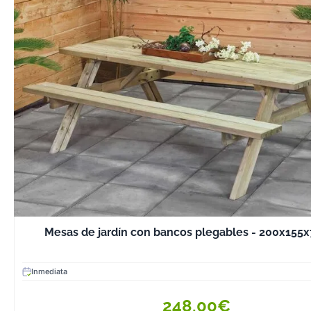
comedor exterio
elegante.
Disponibles en d
tamaños, desd
compactas par
hasta modelos e
para terrazas m
2. Sofás y Sillon
Perfectos para 
zona de relax 
estilo.
Pueden combin
cojines acolch
Mesas de jardín con bancos plegables - 200x155x
mayor confort.
3. Bancos de Ma
Terraza
Inmediata
Una opción prác
248,00€
maximizar el es