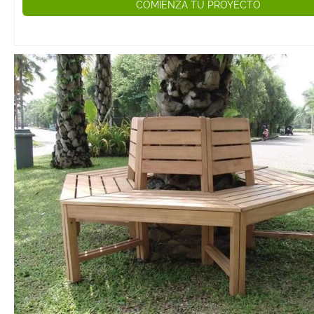
COMIENZA TU PROYECTO
con cojines aco
textiles resisten
intemperie.
✔️ Mantenimient
Considera el niv
mantenimiento 
según la madera
asegúrate de ap
tratamientos pr
periódicos.
Mantenimiento d
de Madera para T
Para prolongar l
tus muebles de 
madera, sigue 
de mantenimien
- Aplica aceites
protectores: Uti