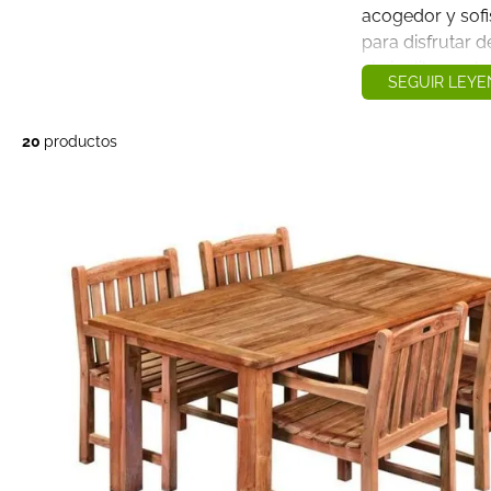
acogedor y sofi
para disfrutar 
al aire libre, re
SEGUIR LEY
libro o compar
con familiares y
20
productos
muebles de ma
calidez y un est
se adapta a cua
decoración.
Si buscas una 
duradera y con
para amueblar t
muebles de mad
mejor alternativ
descubrirás sus
distintos tipos 
consejos clave p
mobiliario perfe