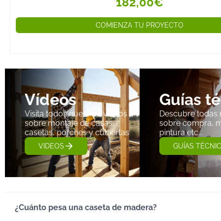
182,00€
COMIENZA TU PROYECTO
Vídeos
Guías t
Visita todos nuestros videos
Descubre todas 
sobre montaje de casas,
sobre compra, m
casetas, porches y cubiertas
pintura etc...
VIDEOS
GUÍAS TÉCNI
¿Cuánto pesa una caseta de madera?