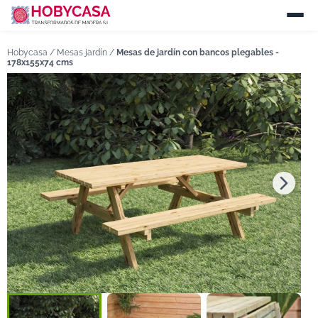
Hobycasa /
Mesas jardín
/
Mesas de jardín con bancos plegables -
178x155x74 cms