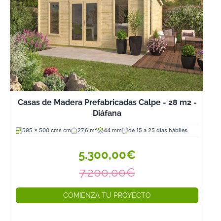
presentadas en
kits que incluye
también toda la
tornillería
necesaria para
su montaje que
es muy fácil y
para el cual se
adjuntan las
Casas de Madera Prefabricadas Calpe - 28 m2 -
instrucciones
Diáfana
precisas y muy
595 x 500 cms cm
27,6 m²
44 mm
de 15 a 25 días hábiles
bien detalladas.
En segundo
5.300,00€
lugar, no vas a
7.200,00€
precisar de la
presencia de
COMIENZA TU PROYECTO
decenas de
obreros que