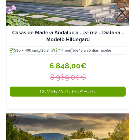
económico.
Estas
fabulosa
casas de
madera
resulta
Casas de Madera Andalucía - 22 m2 - Diáfana -
mucho más
Modelo Hildegard
económicas
590 x 400 cm
20,8 m²
44 mm
de 15 a 25 días hábiles
(pese a que la
madera es un
6.848,00€
material más
caro) porque n
8.969,00€
precisan de
mucha mano d
COMIENZA TU PROYECTO
obra que es lo
que encarece e
resultado final.
Esta economía
las acompaña
durante toda su