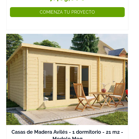
genera residuo
COMIENZA TU PROYECTO
que perjudique
el medio
ambiente.
Durante el
proceso de
fabricación de
estas cabañas
de madera de
20 m2 a 30 m2
se precisa de
menos
consumo de
energía y agua
que en la
fabricación de
ladrillos, lo que
Casas de Madera Avilés - 1 dormitorio - 21 m2 -
hace que la
Modelo Meg