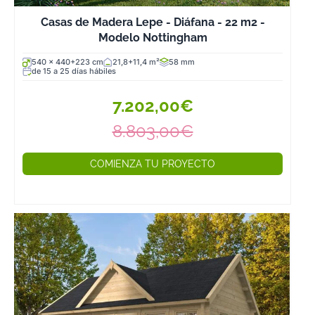
Casas de Madera Lepe - Diáfana - 22 m2 -
Modelo Nottingham
540 x 440+223 cm
21,8+11,4 m²
58 mm
de 15 a 25 días hábiles
7.202,00€
8.803,00€
COMIENZA TU PROYECTO