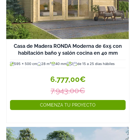
diseños como
por el nuevo
mundo que se
va a abrir ante ti
Y es que las
cabañas de
Casa de Madera RONDA Moderna de 6x5 con
madera de 20
habitación baño y salón cocina en 40 mm
m2 a 30 m2
y d
otras
595 x 500 cm
28 m²
40 mm
2
de 15 a 25 días hábiles
dimensiones se
6.777,00€
han puesto de
moda. Son
7.943,00€
nuevas
oportunidades
COMIENZA TU PROYECTO
muy
económicas y
muy
respetuosas co
el medio