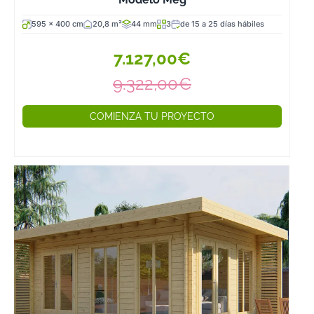
emisión de CO2
sea mucho
595 x 400 cm
20,8 m²
44 mm
3
de 15 a 25 días hábiles
menor y el
gasto de agua
7.127,00€
se reduzca, esa
9.322,00€
agua tan escas
y preciada.
COMIENZA TU PROYECTO
Durante el
proceso de
montaje, por
otra parte,
tampoco se va
a generar
residuos puest
que todo está
fabricado a la
medida exacta.
En cuarto lugar,
está el tema