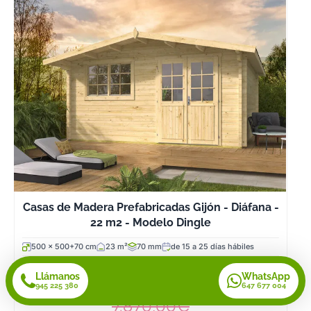
Casas de Madera Prefabricadas Gijón - Diáfana -
22 m2 - Modelo Dingle
500 x 500+70 cm
23 m²
70 mm
de 15 a 25 días hábiles
7.295,00€
Llámanos
WhatsApp
945 225 380
647 677 004
7.870,00€