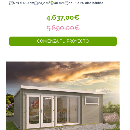
es historia. Las
578 x 450 cm
23,2 m²
40 mm
de 15 a 25 días hábiles
cabañas de
4.637,00€
madera de 20
m2 a 30 m2
5.690,00€
tienen muchas
ventajas frente 
COMIENZA TU PROYECTO
esas
construcciones
de ladrillo.
En primer lugar,
es muy de
destacar que
estas cabañas
se fabrican
directamente e
fábrica. Salen
totalmente
acabadas. Cad