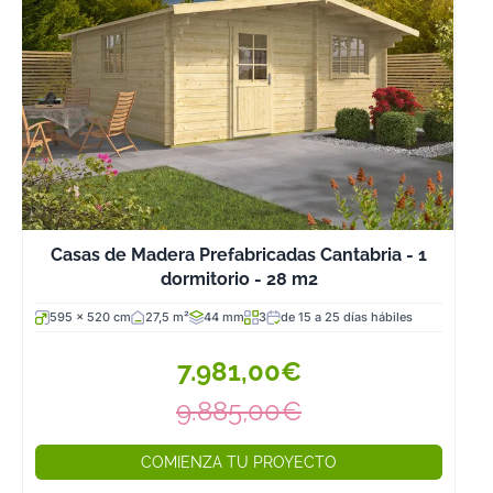
vida puesto qu
la madera es u
material muy
aislante de
ruidos y de frío 
calor, lo que
hace que en el
interior de estas
cabañas de
madera de 20
Casas de Madera Prefabricadas Cantabria - 1
m2 a 30 m2 se
dormitorio - 28 m2
mantenga una
595 x 520 cm
27,5 m²
44 mm
3
de 15 a 25 días hábiles
temperatura
muy agradable
7.981,00€
con muy poco
consumo de
9.885,00€
energía.
¡Llámanos y
COMIENZA TU PROYECTO
hablamos! Es