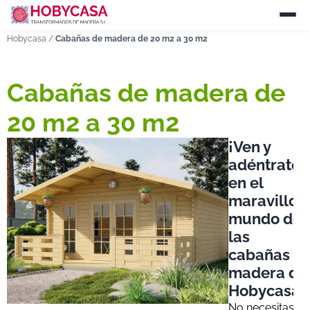
Hobycasa
/
Cabañas de madera de 20 m2 a 30 m2
Cabañas de madera de
20 m2 a 30 m2
¡Ven y
adéntrate
en el
maravillos
mundo de
las
cabañas d
madera de
Hobycasa!
No necesitas