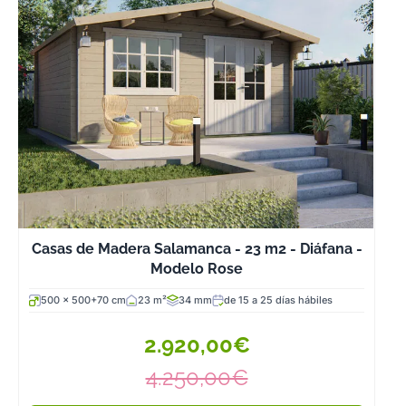
ambiente en las
que disfrutar de
la naturaleza y
del aire libre co
todas las
comodidades
de cualquier
casa
convencional.
Hasta hace una
décadas la
Casas de Madera Salamanca - 23 m2 - Diáfana -
única opción
Modelo Rose
que se veía
500 x 500+70 cm
23 m²
34 mm
de 15 a 25 días hábiles
viable era hacer
construcciones
2.920,00€
de ladrillo y
4.250,00€
cemento y esto
conllevaba