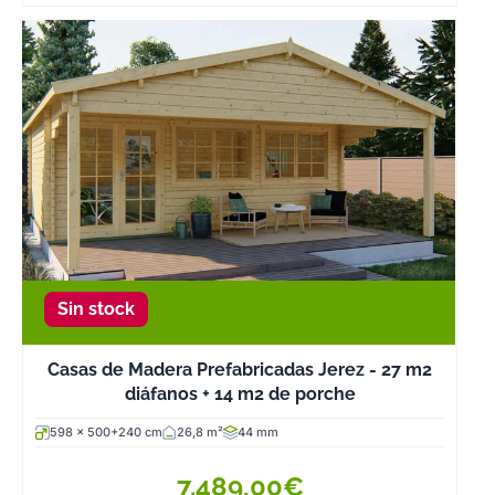
realicen trabajo
diferentes
puesto que se
instalan sobre
una base de
hormigón
perfectamente
nivelada y ya
vienen con tod
lo que necesita
para empezar a
disfrutar de ella
Sin stock
(solo tienes que
pensar en la
Casas de Madera Prefabricadas Jerez - 27 m2
decoración que
diáfanos + 14 m2 de porche
más te guste).
598 x 500+240 cm
26,8 m²
44 mm
En tercer lugar,
y esto es muy
7.489,00€
importante, no