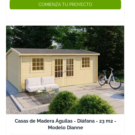
mucho gasto y
COMIENZA TU PROYECTO
era muy
engorroso por
los residuos qu
genera este tip
de
construcciones
y el despliegue
de maquinaria 
personal que
tiene que pasar
para que estas
construcciones
estén acabadas
tal y como nos
gusta.
Casas de Madera Águilas - Diáfana - 23 m2 -
Pues bien, esto
Modelo Dianne
se ha acabado,