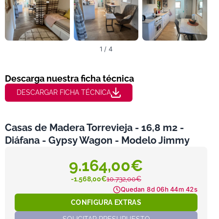
1 / 4
Descarga nuestra ficha técnica
DESCARGAR FICHA TÉCNICA
Casas de Madera Torrevieja - 16,8 m2 -
Diáfana - Gypsy Wagon - Modelo Jimmy
9.164,00€
-1.568,00€
10.732,00€
Quedan
8d 06h 44m 41s
CONFIGURA EXTRAS
SOLICITAR PRESUPUESTO