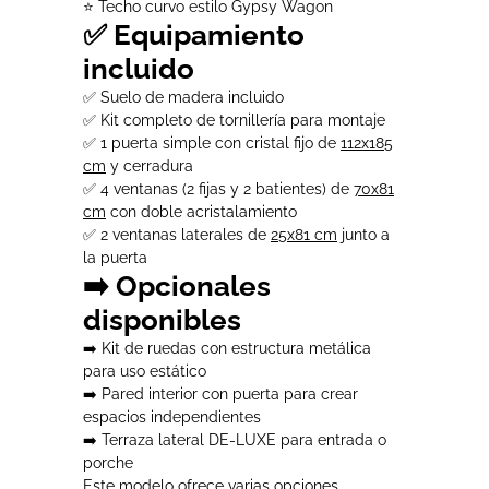
⭐ Techo curvo estilo Gypsy Wagon
✅ Equipamiento
incluido
✅ Suelo de madera incluido
✅ Kit completo de tornillería para montaje
✅ 1 puerta simple con cristal fijo de
112x185
cm
y cerradura
✅ 4 ventanas (2 fijas y 2 batientes) de
70x81
cm
con doble acristalamiento
✅ 2 ventanas laterales de
25x81 cm
junto a
la puerta
➡️ Opcionales
disponibles
➡️ Kit de ruedas con estructura metálica
para uso estático
➡️ Pared interior con puerta para crear
espacios independientes
➡️ Terraza lateral DE-LUXE para entrada o
porche
Este modelo ofrece varias opciones