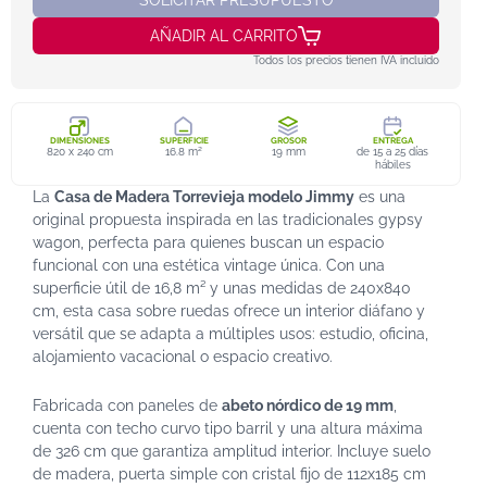
AÑADIR AL CARRITO
Todos los precios tienen IVA incluido
DIMENSIONES
SUPERFICIE
GROSOR
ENTREGA
820 x 240 cm
16.8 m²
19 mm
de 15 a 25 días
hábiles
La
Casa de Madera Torrevieja modelo Jimmy
es una
original propuesta inspirada en las tradicionales gypsy
wagon, perfecta para quienes buscan un espacio
funcional con una estética vintage única. Con una
superficie útil de 16,8 m² y unas medidas de 240x840
cm, esta casa sobre ruedas ofrece un interior diáfano y
versátil que se adapta a múltiples usos: estudio, oficina,
alojamiento vacacional o espacio creativo.
Fabricada con paneles de
abeto nórdico de 19 mm
,
cuenta con techo curvo tipo barril y una altura máxima
de 326 cm que garantiza amplitud interior. Incluye suelo
de madera, puerta simple con cristal fijo de 112x185 cm