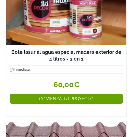
que le permita
estar en perfec
estado durante
muchos años.
También
ofrecemos la
posibilidad apli
Bote lasur al agua especial madera exterior de
a las
4 litros - 3 en 1
construcciones
Inmediata
pintura protect
directamente e
60,00€
fábrica.
Para el
COMIENZA TU PROYECTO
mantenimiento 
la madera es
importante utili
lasur al agua. S
trata de un