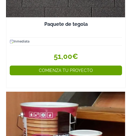
reciba un
tratamiento
específico que l
Paquete de tegola
proteja contra e
ataque de
xilófagos,
Inmediata
humedades y
51,00€
hongos.
El secado poste
COMIENZA TU PROYECTO
de la madera
también es
controlado de
forma que a la
finalización del
mismo la made
tenga un
porcentaje de
humedad perfe