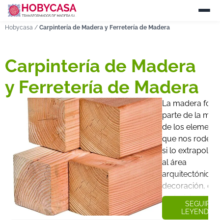
Hobycasa
/
Carpintería de Madera y Ferretería de Madera
Carpintería de Madera
y Ferretería de Madera
La madera for
parte de la may
de los element
que nos rodean
si lo extrapola
al área
arquitectónica 
decoración, est
material, adem
SEGUIR
de ser muy
LEYENDO