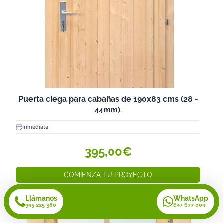
Puerta ciega para cabañas de 190x83 cms (28 -
44mm).
Inmediata
395,00€
COMIENZA TU PROYECTO
Llámanos
WhatsApp
945 225 380
647 677 004