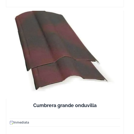
amplia varieda
colores y de to
Pese a que cre
esa capa que
anteriormente
hemos indicado,
lasur permite q
la madera respi
a diferencia de 
pinturas
tradicionales q
forman una
película sobre l
superficie.
Cumbrera grande onduvilla
Está formulado
base de agua y
Inmediata
puede contener
pigmentos