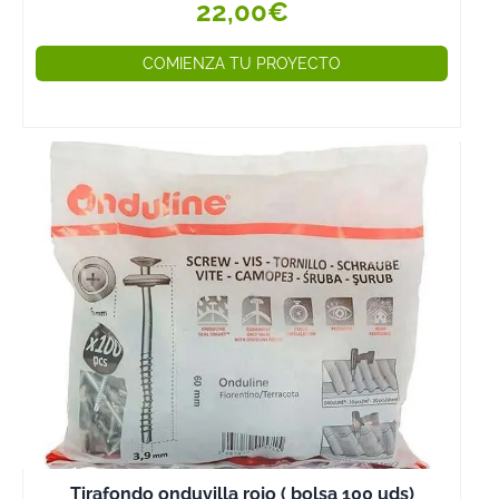
22,00€
naturales y
materiales
COMIENZA TU PROYECTO
sostenibles.
Su aplicación e
muy fácil, con 
simple brocha,
rodillo o
pulverizador
queda
perfectamente
aplicado y no
requiere de lija
decapado prev
antes de su
aplicación.
¡Echa un vistaz
todo lo que te
ofrecemos!
Tirafondo onduvilla rojo ( bolsa 100 uds)