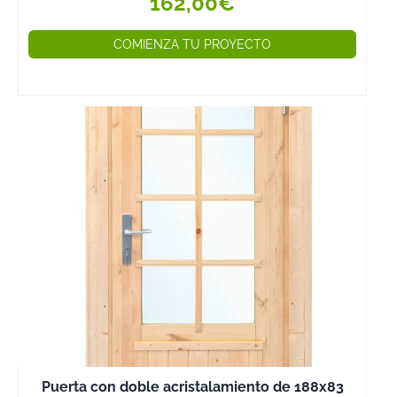
162,00€
o la teja de
cerámica son
COMIENZA TU PROYECTO
algunas de las
utilizadas. La
impermeabiliza
resulta
imprescindible
para evitar que 
agua penetre al
interior de las
construcciones
madera y, para
ello, contamos
membranas
impermeabiliza
de aluminio qu
garantizan que 
haya filtraciones
Puerta con doble acristalamiento de 188x83