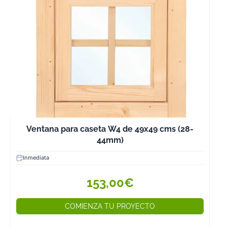
mantienen en
perfecto estado
esto nos da una
información mu
clara de lo fuer
duradero que e
este magnífico
material que no
regala la
naturaleza.
Ventana para caseta W4 de 49x49 cms (28-
Tan importante 
44mm)
el material con 
Inmediata
que se trabaja
como la ferreter
153,00€
que se utiliza p
asegurarlo y
COMIENZA TU PROYECTO
mantenerlo
erguido de for