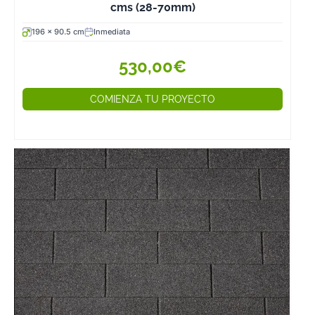
interior.
cms (28-70mm)
La protección d
196 x 90.5 cm
Inmediata
madera es vital
para que la
530,00€
madera tenga 
larga vida útil, 
COMIENZA TU PROYECTO
ello, la madera
utilizamos en
Hobycasa, tanto
de pino, como l
de abeto nórdic
las demás
maderas que
forman parte d
nuestra amplia
oferta, es trata
desde el mome
de su tala por
inmersión para