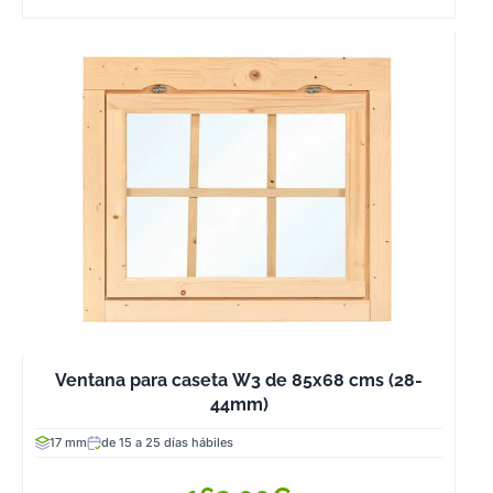
segura y fuerte.
En esta categor
es donde tornill
escuadras, bas
soportes y otro
muchos materia
de ferretería t
una posición
importante.
Las cubiertas d
las construccio
de madera
también las
podemos
Ventana para caseta W3 de 85x68 cms (28-
44mm)
encontrar en
diferentes
17 mm
de 15 a 25 días hábiles
materiales com
tégola, la onduv