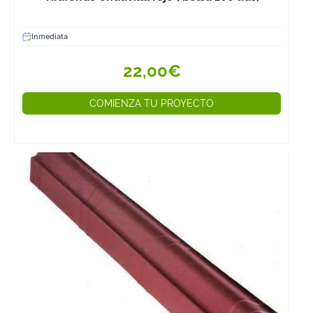
Tenemos todo l
que necesitas p
Inmediata
que el resultad
final de tu proy
22,00€
sea perfecto.
COMIENZA TU PROYECTO