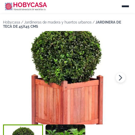
Hobycasa /
Jardineras de madera y huertos urbanos
/
JARDINERA DE
TECA DE 45X45 CMS