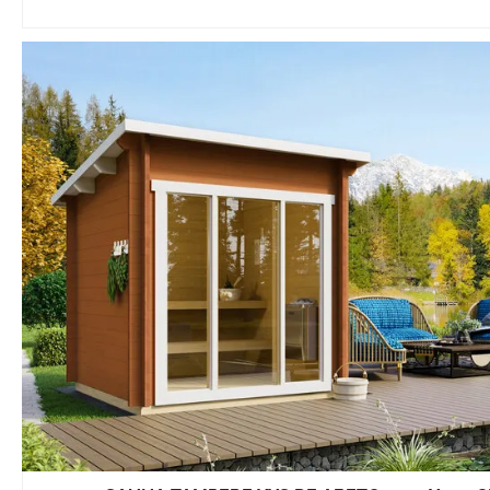
hasta saunas de
grandes ventan
panorámicos, h
variedad de dis
adaptan a cualq
exterior, integr
armoniosamente
y terrazas.
Consejos para Ele
Sauna de Exterio
Al elegir una s
exteriores, es i
en cuenta ciert
que garantizará
experiencia ópt
mayor durabilid
1. Materiales de 
Opta por madera