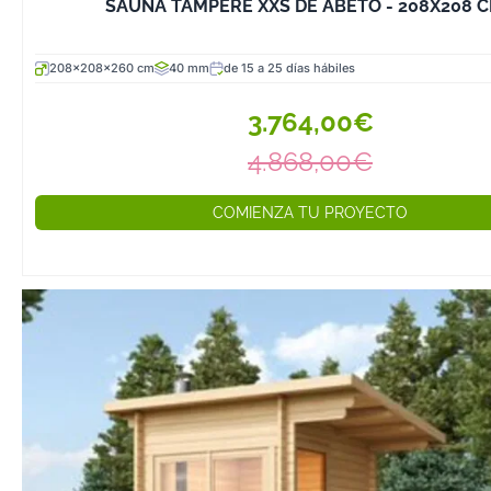
SAUNA TAMPERE XXS DE ABETO - 208X208 
a la humedad y 
temperaturas e
208x208x260 cm
40 mm
de 15 a 25 días hábiles
el cedro rojo, el
pino nórdico. E
3.764,00€
garantizan una 
y un aislamient
4.868,00€
adecuado.
COMIENZA TU PROYECTO
2. Tipo de Calefa
Elige entre una 
para una exper
tradicional o u
eléctrica para 
comodidad y co
temperatura. Si
opción más efic
sauna de infrar
ser ideal.
3. Tamaño y Cap