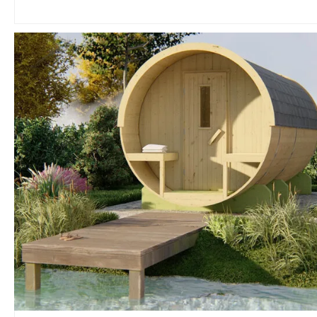
nuestra selecc
diseñados para
cualquier espac
necesidad. ¡Tra
jardín o terraza
santuario de bi
una sauna de m
calidad!