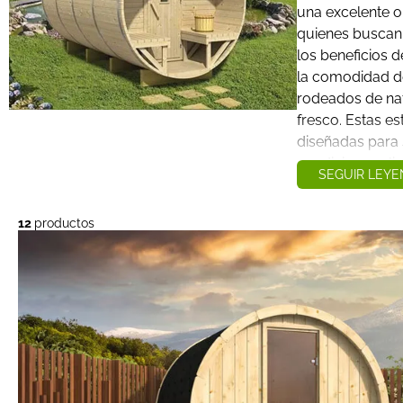
una excelente o
quienes buscan 
los beneficios d
la comodidad d
rodeados de nat
fresco. Estas es
diseñadas para 
condiciones clim
SEGUIR LEY
libre, ofrecen u
relajación y bie
12
productos
mejora la salud 
vida.
Tener una sauna 
terraza o patio 
experimentar un
terapia de calor 
casa. Con una 
variedad de dis