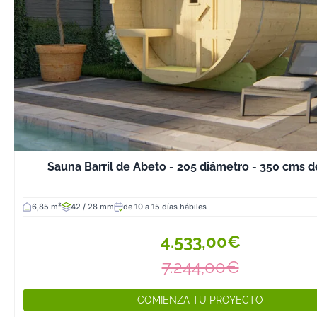
calefacción: Si 
funciona con leñ
chimenea regul
saunas eléctric
infrarrojos, rev
los cables y res
Las saunas de e
ofrecen una exp
bienestar incom
combinando los 
Sauna Barril de Abeto - 205 diámetro - 350 cms d
calor con el pla
aire libre. Son i
6,85 m²
42 / 28 mm
de 10 a 15 días hábiles
mejorar la salud
estrés y disfrut
4.533,00€
momentos de re
casa.
7.244,00€
Si estás buscan
COMIENZA TU PROYECTO
exterior perfect