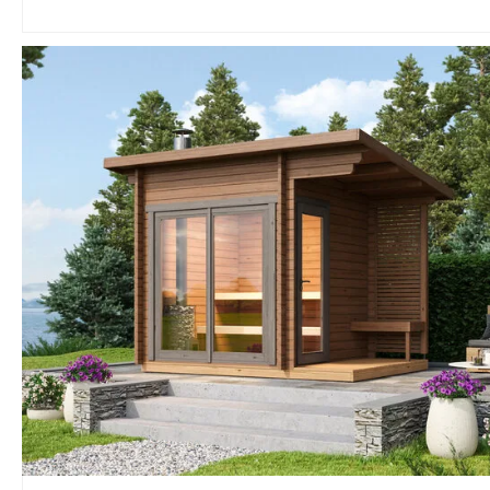
Opta por modelo
acceso para lim
asegúrate de ap
tratamientos pr
madera para pre
desgaste con el
6. Diseño y Estilo
Elige una saun
con el entorno d
terraza. Las sau
las cabinas de
ventanales pan
pueden ser exc
opciones.
Mantenimiento d
Exterior
Para mantener 
perfectas condi