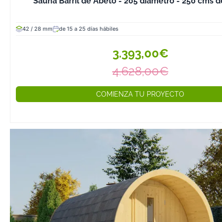
Sauna Barril de Abeto - 205 diámetro - 250 cms d
Reducción del 
Proporciona u
desconexión y r
42 / 28 mm
de 15 a 25 días hábiles
absoluta.
3.393,00€
2. Experiencia 
la Naturaleza
4.628,00€
Una sauna al air
disfrutar de la 
COMIENZA TU PROYECTO
un entorno natur
abiertas y la po
complementar l
un baño de agua
ducha exterior.
3. Ahorro Energé
Sostenibilidad
Las saunas de e
pueden funciona
electricidad o in