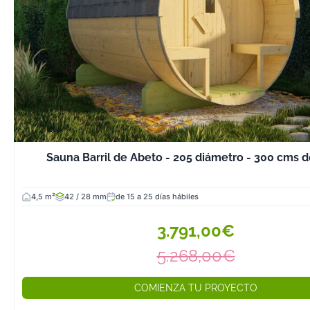
dependiendo de
opciones de m
certificada y lo
eficientes de ca
hacen que sean
alternativa sost
hogar.
4. Valor Añadido 
Instalar una sau
Sauna Barril de Abeto - 205 diámetro - 300 cms d
no solo mejora 
vida, sino que 
incrementa el va
4,5 m²
42 / 28 mm
de 15 a 25 días hábiles
propiedad, conv
3.791,00€
un atractivo adi
futuras inversio
5.268,00€
5. Versatilidad y 
Personalizable
COMIENZA TU PROYECTO
Desde modelos