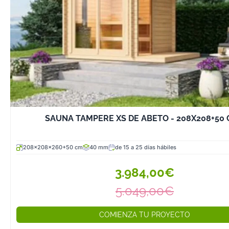
Define cuántas
utilizarán la sa
simultáneamente
el tamaño adec
saunas pueden 
capacidad desd
de 6 personas.
4. Instalación y 
Asegúrate de qu
SAUNA TAMPERE XS DE ABETO - 208X208+50
donde instalará
tenga una base 
208x208x260+50 cm
40 mm
de 15 a 25 días hábiles
suficiente venti
es recomendabl
3.984,00€
un área protegid
5.049,00€
la lluvia para m
durabilidad.
COMIENZA TU PROYECTO
5. Mantenimient