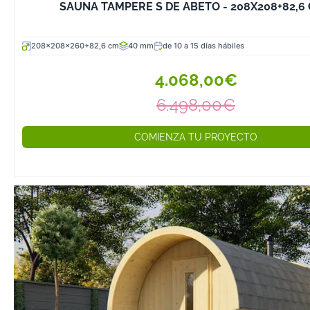
SAUNA TAMPERE S DE ABETO - 208X208+82,6
prolongar su vid
recomendable s
cuidados básico
208x208x260+82,6 cm
40 mm
de 10 a 15 días hábiles
Limpieza regular
4.068,00€
superficies de 
6.498,00€
paño húmedo y 
productos quím
agresivos.
COMIENZA TU PROYECTO
Ventilación ade
Después de cada
puerta abierta p
acumulación d
Tratamiento de 
Aplica aceites o
protectores para
madera se deter
exposición al ext
Revisión de los