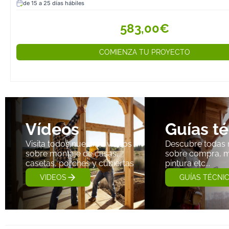
de 15 a 25 días hábiles
583,00€
COMIENZA TU PROYECTO
Vídeos
Guías t
Visita todos nuestros videos
Descubre todas 
sobre montaje de casas,
sobre compra, m
casetas, porches y cubiertas
pintura etc...
VIDEOS
GUÍAS TÉCNI