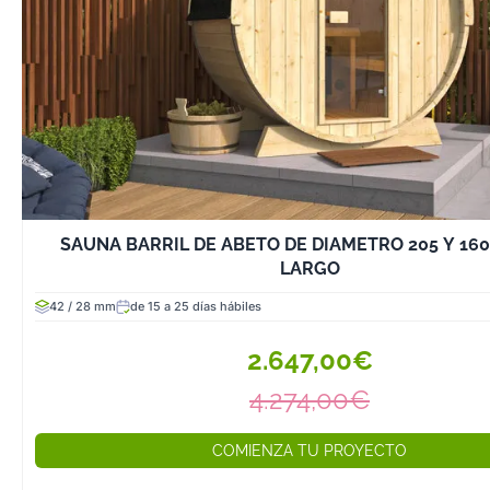
materiales y tec
saunas de exter
convertido en u
creciente entre
buscan un equil
confort y salud.
Si estás pensand
una sauna al aire
descubrirás tod
SAUNA BARRIL DE ABETO DE DIAMETRO 205 Y 160
necesitas saber 
LARGO
mejor opción s
necesidades y p
42 / 28 mm
de 15 a 25 días hábiles
1. Mejora de la 
2.647,00€
Bienestar
4.274,00€
Las saunas han 
durante siglos 
propiedades ter
COMIENZA TU PROYECTO
Algunos de los 