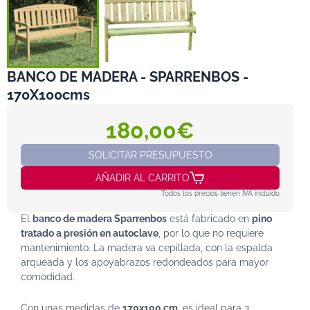
BANCO DE MADERA - SPARRENBOS -
170X100cms
180,00€
SOLICITAR PRESUPUESTO
AÑADIR AL CARRITO
Todos los precios tienen IVA incluido
El
banco de madera Sparrenbos
está fabricado en
pino
tratado a presión en autoclave
, por lo que no requiere
mantenimiento. La madera va cepillada, con la espalda
arqueada y los apoyabrazos redondeados para mayor
comodidad.
Con unas medidas de
170x100 cm
, es ideal para 3