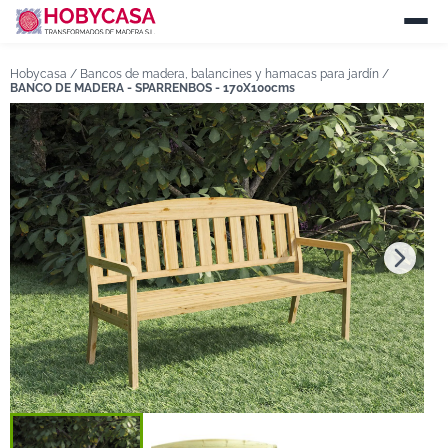
Hobycasa /
Bancos de madera, balancines y hamacas para jardín
/
BANCO DE MADERA - SPARRENBOS - 170X100cms