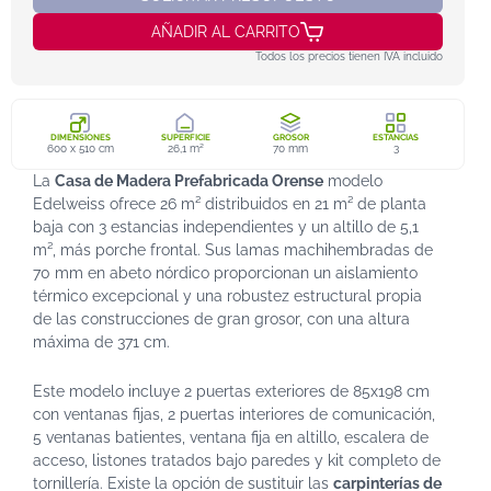
AÑADIR AL CARRITO
Todos los precios tienen IVA incluido
DIMENSIONES
SUPERFICIE
GROSOR
ESTANCIAS
600 x 510 cm
26,1 m²
70 mm
3
La
Casa de Madera Prefabricada Orense
modelo
Edelweiss ofrece 26 m² distribuidos en 21 m² de planta
baja con 3 estancias independientes y un altillo de 5,1
m², más porche frontal. Sus lamas machihembradas de
70 mm en abeto nórdico proporcionan un aislamiento
térmico excepcional y una robustez estructural propia
de las construcciones de gran grosor, con una altura
máxima de 371 cm.
Este modelo incluye 2 puertas exteriores de 85x198 cm
con ventanas fijas, 2 puertas interiores de comunicación,
5 ventanas batientes, ventana fija en altillo, escalera de
acceso, listones tratados bajo paredes y kit completo de
tornillería. Existe la opción de sustituir las
carpinterías de