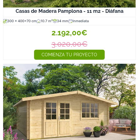
Casas de Madera Pamplona - 11 m2 - Diáfana
300 x 400+70 cm
10.7 m²
34 mm
Inmediata
2.192,00€
3.020,00€
COMIENZA TU PROYECTO