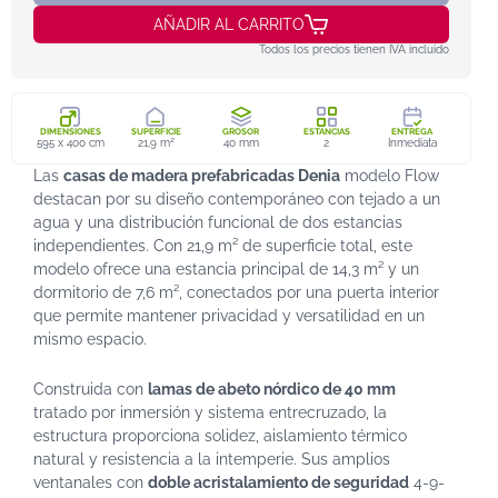
AÑADIR AL CARRITO
Todos los precios tienen IVA incluido
DIMENSIONES
SUPERFICIE
GROSOR
ESTANCIAS
ENTREGA
595 x 400 cm
21,9 m²
40 mm
2
Inmediata
Las
casas de madera prefabricadas Denia
modelo Flow
destacan por su diseño contemporáneo con tejado a un
agua y una distribución funcional de dos estancias
independientes. Con 21,9 m² de superficie total, este
modelo ofrece una estancia principal de 14,3 m² y un
dormitorio de 7,6 m², conectados por una puerta interior
que permite mantener privacidad y versatilidad en un
mismo espacio.
Construida con
lamas de abeto nórdico de 40 mm
tratado por inmersión y sistema entrecruzado, la
estructura proporciona solidez, aislamiento térmico
natural y resistencia a la intemperie. Sus amplios
ventanales con
doble acristalamiento de seguridad
4-9-