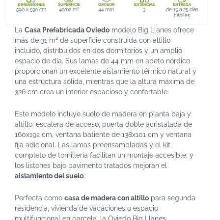
DIMENSIONES
SUPERFICIE
GROSOR
ESTANCIAS
ENTREGA
590 x 530 cm
40m2 m²
44 mm
3
de 15 a 25 días
hábiles
La
Casa Prefabricada Oviedo
modelo Big Llanes ofrece
más de 31 m² de superficie construida con altillo
incluido, distribuidos en dos dormitorios y un amplio
espacio de día. Sus lamas de 44 mm en abeto nórdico
proporcionan un excelente aislamiento térmico natural y
una estructura sólida, mientras que la altura máxima de
326 cm crea un interior espacioso y confortable.
Este modelo incluye suelo de madera en planta baja y
altillo, escalera de acceso, puerta doble acristalada de
160x192 cm, ventana batiente de 138x101 cm y ventana
fija adicional. Las lamas preensambladas y el kit
completo de tornillería facilitan un montaje accesible, y
los listones bajo pavimento tratados mejoran el
aislamiento del suelo
.
Perfecta como
casa de madera con altillo
para segunda
residencia, vivienda de vacaciones o espacio
multifuncional en parcela, la Oviedo Big Llanes