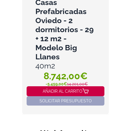
Casas
Prefabricadas
Oviedo - 2
dormitorios - 29
+ 12 m2 -
Modelo Big
Llanes
40m2
8.742,00€
-5.459,00€
14.201,00€
AÑADIR AL CARRITO
SOLICITAR PRESUPUESTO