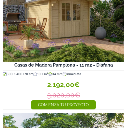
Casas de Madera Pamplona - 11 m2 - Diáfana
300 x 400+70 cm
10.7 m²
34 mm
Inmediata
2.192,00€
3.020,00€
COMIENZA TU PROYECTO