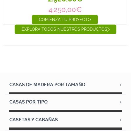
4.250,00€
COMIENZA TU PROYECTO
EXPLORA TODOS NUESTROS PRODUCTOS
CASAS DE MADERA POR TAMAÑO
Casas hasta 12 m²
Casas de 12 a 20 m²
Casas de 20 a 45 m²
Casas de más de 45 m²
Casas de madera diáfanas
Casas con altillo
CASAS POR TIPO
Casas de 1 habitación
Casas de 2 habitaciones
Casas de 3 habitaciones o más
Casas de madera con ruedas
Casas de campo
Casas prefabricadas modernas
Casas prefabricadas rústicas
Casitas con porche
CASETAS Y CABAÑAS
Casa de jardín
Casitas de jardín