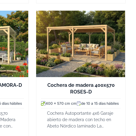
ZAMORA-D
Cochera de madera 400x570
ROSES-D
5 días hábiles
400 x 570 cm cm
de 10 a 15 días hábiles
x570
Cochera Autoportante 4x6 Garaje
 Madera
abierto de madera con techo en
e con
Abeto Nórdico laminado La
da de
cochera de madera ROSES-D de