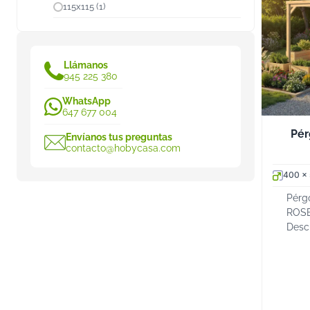
115x115 (1)
Llámanos
945 225 380
WhatsApp
647 677 004
Pér
Envíanos tus preguntas
contacto@hobycasa.com
400 x
Pérg
ROSE
Desc
anex
Abet
terr
Pérg