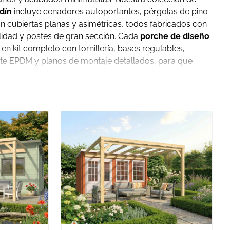
dín
incluye cenadores autoportantes, pérgolas de pino
 cubiertas planas y asimétricas, todos fabricados con
lidad y postes de gran sección. Cada
porche de diseño
en kit completo con tornillería, bases regulables,
e EPDM y planos de montaje detallados, para que
erior elegante y funcional sin complicaciones.
moderno de madera
es la limpieza de sus líneas. Frente a
adicionales, los modelos contemporáneos apuestan por
 volumen geométrico puro, integrando la estructura de
actual de la vivienda. En nuestra gama encontrarás dos
o estricto
presentan una cubierta completamente
endiente oculta para la evacuación del agua. Cenadores
o el Zamora y el Blanes son ejemplos perfectos de esta
cantos vistos limpios y una presencia arquitectónica que
za. Los modelos de
techo asimétrico
, como el Bergen y el
dinamismo al elevar uno de los planos de cubierta,