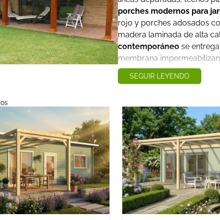
porches modernos para jar
rojo y porches adosados con
madera laminada de alta ca
contemporáneo
se entrega 
membrana impermeabilizant
puedas crear un espacio ext
SEGUIR LEYENDO
Lo que define a un
porche 
las cubiertas inclinadas tr
tos
techos planos
que crean un
madera con la arquitectura 
grandes familias de diseño.
Los modelos de
techo plan
horizontal con una ligera p
como el Oslo o porches com
línea: volúmenes rotundos, 
transforma cualquier terra
Hamar, añaden un punto de 