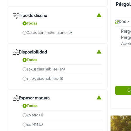
Pérgol
Tipo de diseño
290 x
Todas
Pérg
Casas con techo plano (2)
Pérg
Abet
pare
Disponibilidad
Anex
Todas
estru
pensa
10-15 días hábiles (19)
15-25 días hábiles (6)
C
Espesor madera
Todos
40 MM (1)
44 MM (1)