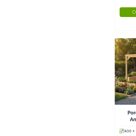
C
Por
An
400 x