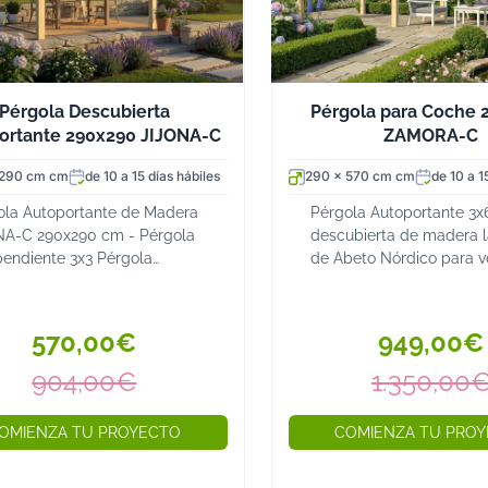
Pérgola Descubierta
Pérgola para Coche 
ortante 290x290 JIJONA-C
ZAMORA-C
 290 cm cm
de 10 a 15 días hábiles
290 x 570 cm cm
de 10 a 1
ola Autoportante de Madera
Pérgola Autoportante 3x
NA-C 290x290 cm - Pérgola
descubierta de madera 
pendiente 3x3 Pérgola
de Abeto Nórdico para v
ubierta autoportante con 4
La pérgola para coche
es de 12x12 cm en madera
C de 290x570 cm es una
nada de Abeto Nórdico La
autoportante de madera 
570,00€
949,00€
la Descubierta Au...
techo, diseñada ...
904,00€
1.350,00
OMIENZA TU PROYECTO
COMIENZA TU PRO