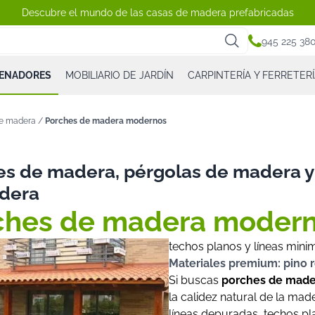
Descubre el mundo de las casas de madera prefabricadas
945 225 38
CENADORES
MOBILIARIO DE JARDÍN
CARPINTERÍA Y FERRETERÍ
de madera
/
Porches de madera modernos
es de madera, pérgolas de madera 
dera
ches de madera moder
techos planos y líneas minim
Materiales premium: pino
Si buscas
porches de mad
la calidez natural de la m
líneas depuradas, techos pl