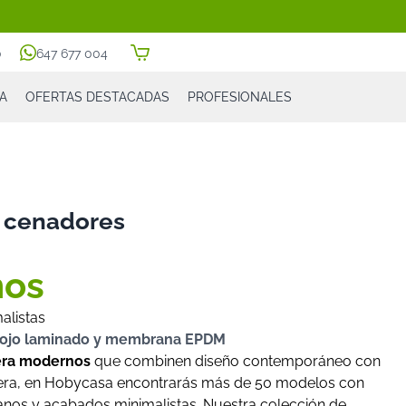
0
647 677 004
A
OFERTAS DESTACADAS
PROFESIONALES
y cenadores
nos
alistas
 rojo laminado y membrana EPDM
era modernos
que combinen diseño contemporáneo con
adera, en Hobycasa encontrarás más de 50 modelos con
anos y acabados minimalistas. Nuestra colección de