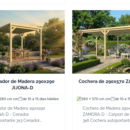
de Madera 290x290
Cochera de 290x570 
JIJONA-D
 290 cm cm
de 10 a 15 días hábiles
290 x 570 cm cm
de 10 a 1
dor de Madera 290x290
Cochera de Madera 290
NA-D - Cenador
ZAMORA-D - Carport de
portante 3x3 Cenador
3x6 Cochera autoportant
rto de jardín en madera
techo en madera lamina