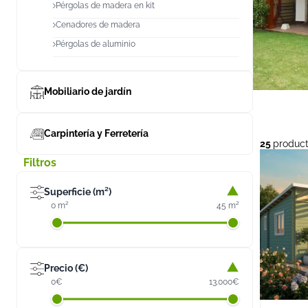
Pérgolas de madera en kit
Cenadores de madera
Pérgolas de aluminio
Mobiliario de jardín
Carpintería y Ferretería
25
produc
Filtros
Superficie (m²)
0 m²
45 m²
Precio (€)
0€
13.000€