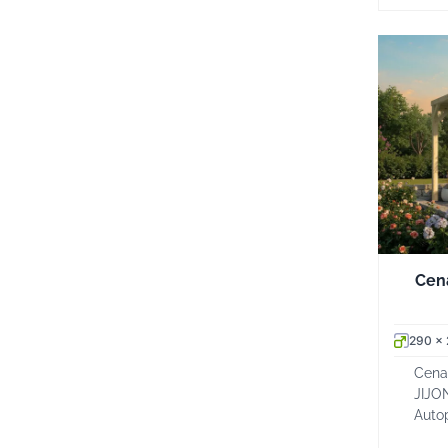
Cenador 
290 x
Cena
JIJO
Auto
cubie