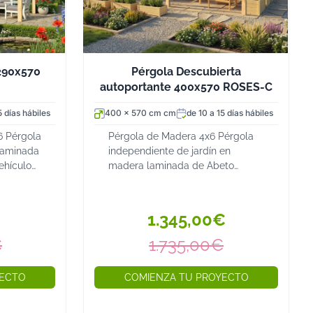
290x570
Pérgola Descubierta
autoportante 400x570 ROSES-C
5 días hábiles
400 x 570 cm cm
de 10 a 15 días hábiles
6 Pérgola
Pérgola de Madera 4x6 Pérgola
laminada
independiente de jardín en
ehículo
madera laminada de Abeto
 ZAMORA-
Nórdico La pérgola descubierta
 pérgola
ROSES-C de 400x570 cm es una
sin
pérgola autoportante de madera
1.345,00€
de grandes dimensiones qu...
€
1.735,00€
YECTO
COMIENZA TU PROYECTO