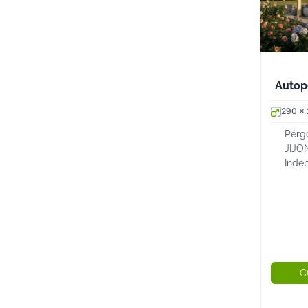
Autop
290 x
Pérg
JIJO
Inde
desc
post
lami
Pérgo
C