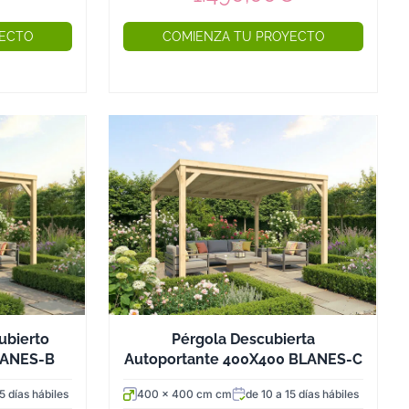
n la sección necesaria para garantizar la estabilidad de
o frente a cargas de viento, nieve y peso propio de la
YECTO
COMIENZA TU PROYECTO
 9x9 cm puede parecer suficiente sobre el papel, pero en
mente bajo carga y transmite una sensación de fragilidad
e se espera de una estructura de madera.
ases regulables de acero galvanizado que permiten
ión milimétrica sobre cualquier tipo de solera, y aíslan la
 con el suelo, evitando la absorción capilar de humedad
deterioro en las estructuras de madera. Todos los
ro galvanizado en caliente, con una resistencia a la
s tornillos cincados convencionales.
rches modernos
ón de 50 modelos de porches de madera modernos, hay
ne conocer. Los cenadores Oslo, Bergen y Hamar son
n cubierta plana o asimétrica, ideales para crear un
ubierto
Pérgola Descubierta
jardín: zona de comedor, sala de estar exterior o área de
LANES-B
Autoportante 400X400 BLANES-C
. Disponibles en varias dimensiones, desde formatos
5 días hábiles
400 x 400 cm cm
de 10 a 15 días hábiles
sta configuraciones amplias de 5x4 metros.