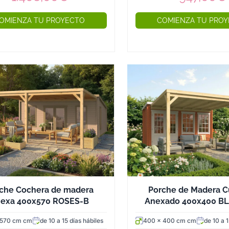
son un capricho estético: so
una estructura de techo plan
OMIENZA TU PROYECTO
COMIENZA TU PRO
cubierta. Un poste de 7x7 o
la práctica flexiona visible
que no corresponde a lo qu
Además, cada kit incluye b
nivelar los postes con precis
madera del contacto directo
que es la primera causa de 
herrajes de unión son de ace
corrosión muy superior a lo
Modelos destacados de po
Dentro de nuestra colecci
varias familias que convie
estructuras autoportantes co
che Cochera de madera
Porche de Madera C
espacio independiente en el 
exa 400x570 ROSES-B
Anexado 400x400 B
descanso junto a la piscina
 570 cm cm
de 10 a 15 días hábiles
400 x 400 cm cm
de 10 a 1
compactos de 3x3 metros ha