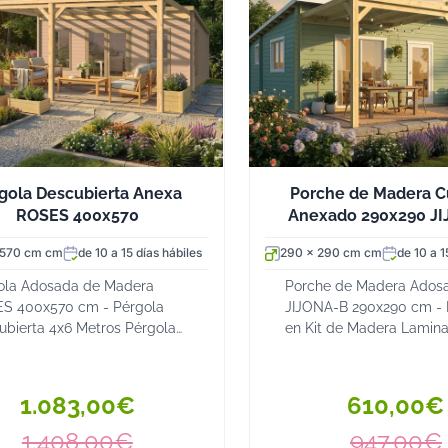
envejecimiento sin perder el
En los kits de Hobycasa, la
contacto y las instruccione
forma parte integral del m
El panel de cubierta es de
interior visto limpio y plano
la cubierta muestra la calid
confort en el espacio cubier
gola Descubierta Anexa
Porche de Madera C
ROSES 400x570
Anexado 290x290 J
Por qué elegir Hobycasa p
El mercado de los porches 
 570 cm cm
de 10 a 15 días hábiles
290 x 290 cm cm
de 10 a 1
son iguales. Cuando se trata
ola Adosada de Madera
Porche de Madera Ados
son especialmente críticos:
S 400x570 cm - Pérgola
JIJONA-B 290x290 cm - 
estructura con postes insuf
ubierta 4x6 Metros Pérgola
en Kit de Madera Lamin
impermeabilización deficien
a de madera laminada de
Porche madera cubierta 
o Nórdico, ideal como
Protege tu terraza y amp
cada modelo ha sido calcul
aza y pérgola para coche La
espacio habitable El po
uso.
1.083,00€
610,00€
ola Descubierta Anexa RO...
madera adosado JIJONA-B
Nuestros postes de 12x12 
1.408,00€
947,00€