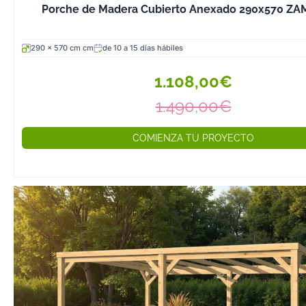
pudrición y los 
Porche de Madera Cubierto Anexado 290x570 Z
xilófagos. Ideal
cenadores de u
290 x 570 cm cm
de 10 a 15 días hábiles
jardines y terra
excelente durab
1.108,00€
se aplica un las
1.490,00€
cada pocos año
Abeto Douglas 
COMIENZA TU PROYECTO
madera de dens
alta con resiste
la humedad. Su 
su veteado pro
dan un aspecto
mejora con el e
natural. Es la 
referencia para
madera cubiert
alta, con una du