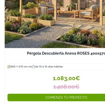
que aporta una
visual imponent
resistencia me
superior a la me
El abeto Dougla
madera dura, n
resistente a la 
un veteado cál
carácter con el
Pérgola Descubierta Anexa ROSES 400x57
tiempo. Estos 
incluyen de se
EPDM para la
400 x 570 cm cm
de 10 a 15 días hábiles
impermeabilizac
1.083,00€
un componente
fabricantes ve
1.408,00€
accesorio apart
directamente no
COMIENZA TU PROYECTO
membrana EPDM