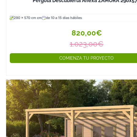
Pérgola Descubierta Anexa ZAMORA 290x5
limpio sin sorpr
elección ideal 
290 x 570 cm cm
de 10 a 15 días hábiles
buscan un cena
madera funcion
820,00€
sin recurrir a la
1.023,00€
albañilería.
Cenadores de a
COMIENZA TU PROYECTO
la gama premi
membrana EP
Para quienes bu
máximo nivel de
cenador de mad
la serie en abe
macizo represen
de nuestro catá
modelos Oslo, 
Hamar utilizan 
11,5 y 14x14 cm