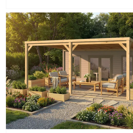
El mercado esp
cenadores de m
dominado por e
con postes de 
fabricadas con
básicas. Algun
superficies ofr
de aspecto atra
catálogo, pero 
de poste compr
estabilidad frent
acumulación de 
distribuidores o
precios bajos, 
instrucciones d
deficientes y un
materiales inco
genera problem
plazo.