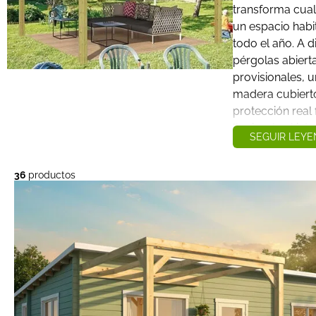
transforma cual
un espacio habi
todo el año. A d
pérgolas abierta
provisionales, 
madera cubiert
protección real 
lluvia, el sol int
SEGUIR LEY
En Hobycasa l
de 70 años sel
36
productos
estructuras de
criterio claro: q
de los materiale
de la construcci
la inversión a l
eso ofrecemos 
selección de c
madera en Espa
modelos que c