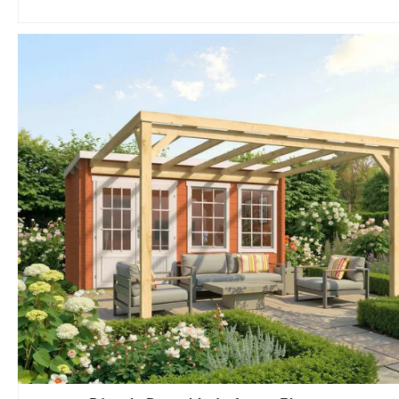
vida útil superi
resiste tanto el
como las helada
convierte a est
en estructuras
permanentes. Di
superficies des
de 36 m², son 
comedor de exte
descanso junto a
espacio polivale
casas de campo
Cenadores mod
techo plano y 
2026
La arquitectura
contemporáne
líneas limpias, 