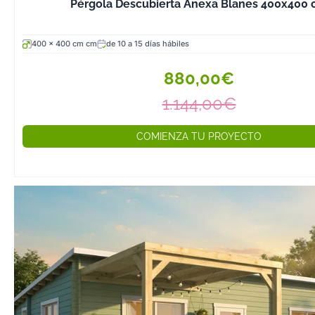
cenadores de t
Pérgola Descubierta Anexa Blanes 400x400
responden a esa
sacrificar solide
400 x 400 cm cm
de 10 a 15 días hábiles
modelos Konstan
combinan un di
880,00€
minimalista con 
1.144,00€
natural de la m
integrando el c
COMIENZA TU PROYECTO
jardines de esté
Para 2026 hemo
la nueva serie 
nórdico lamina
de 12x12 cm: lo
Jijona-D, Blan
y Roses-D. La 
laminada encol
estabilidad dim
superior a la m
con menor tende