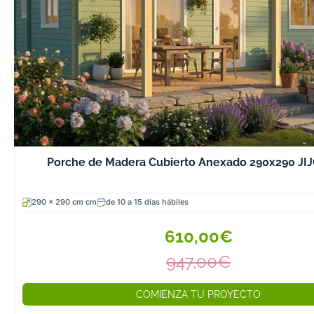
torsion y al agr
que resulta esp
ventajoso en cl
cambios brusc
temperatura y 
nueva línea amp
posibilidades d
con distintas m
opciones de cub
Además, para q
Porche de Madera Cubierto Anexado 290x290 JI
una solución de
y versátil, cont
290 x 290 cm cm
de 10 a 15 días hábiles
velas sombra Bu
alternativa texti
610,00€
complementa el
947,00€
estructuras de 
¿Por qué los c
COMIENZA TU PROYECTO
Hobycasa son d