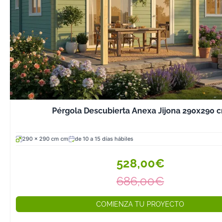
opciones econó
soluciones pre
Douglas macizo
nórdico lamina
nuestros cenad
comparten un 
común: postes 
sección como m
medida que gar
Pérgola Descubierta Anexa Jijona 290x290 
estabilidad est
otros fabricant
290 x 290 cm cm
de 10 a 15 días hábiles
alcanzan los 7 
Nuestra línea d
528,00€
jardín en pino 
686,00€
autoclave ofrec
relación calidad
COMIENZA TU PROYECTO
mercado. La se
incluye seis niv