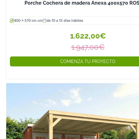
Porche Cochera de madera Anexa 400x570 RO
En Hobycasa h
establecido un 
400 x 570 cm cm
de 10 a 15 días hábiles
mínimo de 11,5
en los postes d
1.622,00€
nuestros cenad
1.947,00€
hasta 14x14 cm
Douglas y 12x12
nueva serie de 
COMIENZA TU PROYECTO
laminado. Esta 
es estética: un 
cm tiene más de
superficie de 
de 7x7 cm, lo q
directamente e
resistencia a ca
verticales.
Cada cenador s
como kit compl