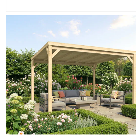
Con 66 modelo
cenadores de 
distintas medid
configuraciones
Hobycasa le of
más amplia del
español para en
exactamente el
necesita su jardí