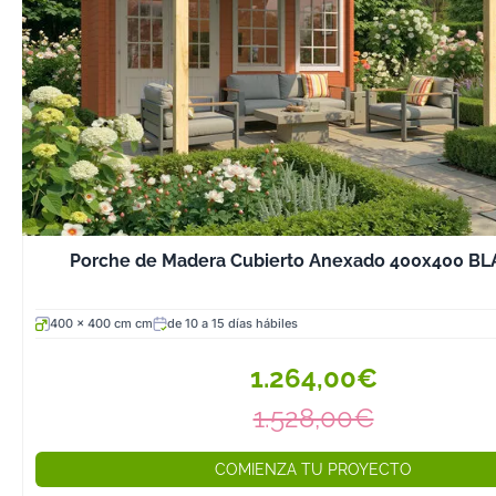
incluye todos l
necesarios para
postes, vigas, t
cubierta, tornill
metálicos e ins
detalladas con
claros. En los 
premium, la m
de impermeabili
Porche de Madera Cubierto Anexado 400x400 B
incluida en el pr
costes ocultos
garantía de 10 a
400 x 400 cm cm
de 10 a 15 días hábiles
estructura y d
exposición per
1.264,00€
nuestras instal
1.528,00€
Vitoria, donde 
tocar los materi
COMIENZA TU PROYECTO
decidir. Si bus