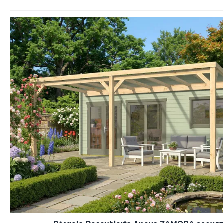
acabado —Econo
Grand, Superior
Último— con po
desde 8,5 cm e
acceso hasta 11
modelos superio
tratamiento en 
sales de cobre 
madera contra 
insectos y la h
alargando su vid
necesidad de m
constante. Esto
autoportantes ll
completo con t
tornillería, ancl
de cubierta e in
detalladas paso
que permite un