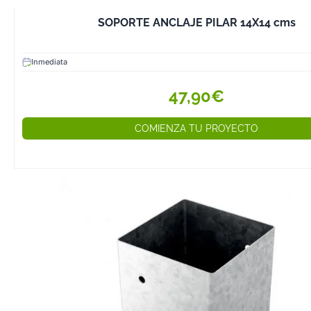
1. Considera el 
SOPORTE ANCLAJE PILAR 14X14 cms
Las maderas bl
pino requieren to
menos agresiva
Inmediata
las maderas du
47,90€
roble necesitan
robustas.
COMIENZA TU PROYECTO
2. Asegura la Co
Al seleccionar 
guías, verifica 
compatibles con
peso de la mad
3. Opta por Mater
Resistentes
Los herrajes de
inoxidable o ga
ideales para ext
resisten la corro