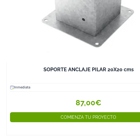
desgaste.
4. Usa Adhesivos
Si prefieres uni
tornillos, elige
madera con alta
secado rápido.
Compra la Mejor 
Madera en Hoby
SOPORTE ANCLAJE PILAR 20X20 cms
En Hobycasa, e
una gran varied
Inmediata
tornillos, adhes
accesorios dis
87,00€
específicament
Ya sea para pr
COMIENZA TU PROYECTO
carpintería, mo
muebles o rest
tenemos todo l