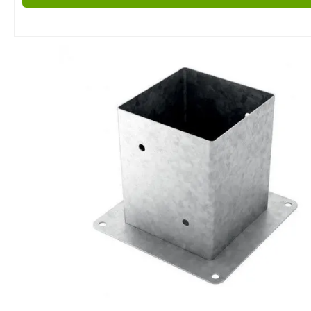
Accesorios para 
Acabado
Para alargar la v
madera y mejor
apariencia, es 
utilizar product
protección:
Barnices y acei
contra la humed
desgaste.
Pinturas especia
acabados decor
protección UV.
Cintas y perfile
Ideales para es
bordes.
Consejos para Ele
Ferretería para 