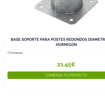
1. Mayor Precisió
Los herrajes y 
diseñados espe
para madera ga
fijación firme y 
reduciendo el ri
estructurales.
BASE SOPORTE PARA POSTES REDONDOS DIAMETR
2. Resistencia y 
HORMIGÓN
Utilizar torniller
Inmediata
anclajes adecua
desgaste prema
21,45€
la resistencia d
frente a la hum
COMIENZA TU PROYECTO
continuo.
3. Facilidad de In
Los productos d
para madera es
para facilitar s