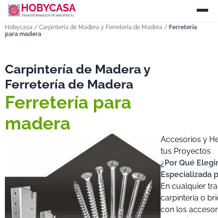
Hobycasa
/
Carpintería de Madera y Ferretería de Madera
/
Ferretería
para madera
Carpintería de Madera y
Ferretería de Madera
Ferretería para
madera
Accesorios y He
tus Proyectos
¿Por Qué Elegir
Especializada 
En cualquier tr
carpintería o br
con los accesor