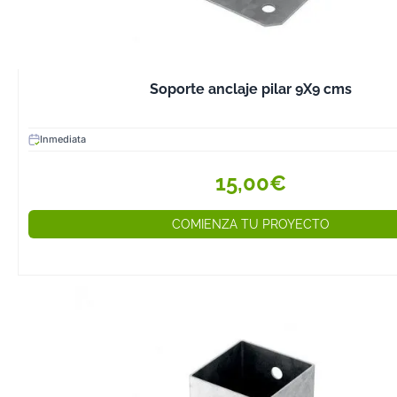
Disponemos de
Bisagras para 
sistema de cier
apertura de 180°
Soporte anclaje pilar 9X9 cms
Correderas y gu
cajones y puert
Inmediata
Cerraduras y pe
Ideales para pu
15,00€
madera y armar
Soportes y Estru
COMIENZA TU PROYECTO
Los soportes me
escuadras refu
estructuras y p
ensamblajes fir
Escuadras de r
unir piezas en á
Placas de unió
reforzar estruc