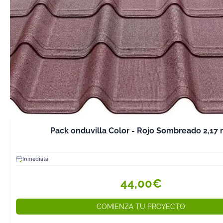
Pack onduvilla Color - Rojo Som
Inmediata
44,00€
COMIENZA TU PROYECTO