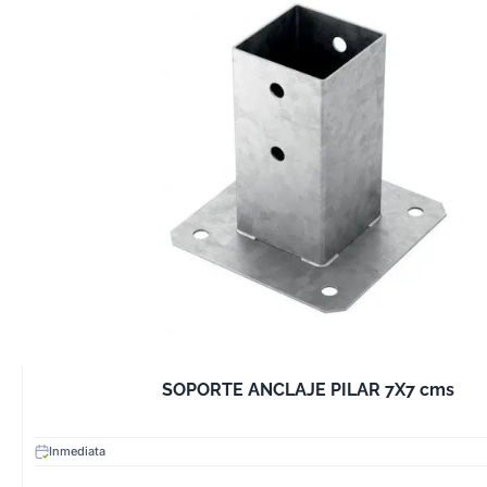
optimizando el 
precisión en lo
carpintería.
4. Versatilidad p
Trabajos
Ya sea para con
montaje de mue
restauraciones, 
especializada s
diferentes nece
aplicaciones.
Tipos de Product
para Madera
Tornillería y Fija
SOPORTE ANCLAJE PILAR 7X7 cms
Los tornillos, c
fijaciones son e
Inmediata
unir piezas de 