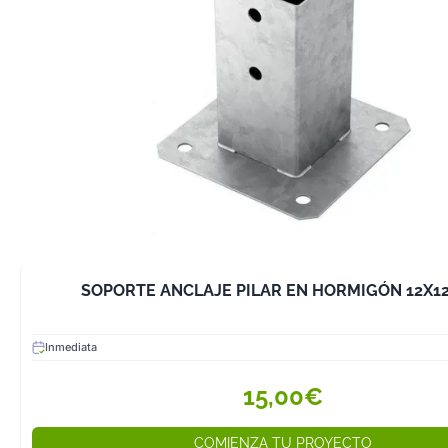
madera.
Soportes para e
Diseños decorat
funcionales par
estilos.
Adhesivos y Sell
Los adhesivos y
son fundamental
piezas de mader
necesidad de tor
Colas para made
SOPORTE ANCLAJE PILAR EN HORMIGÓN 12X12
fuertes y durad
Siliconas y sell
Inmediata
evitar filtracion
acabado.
15,00€
Masillas repara
tapar grietas y 
COMIENZA TU PROYECTO