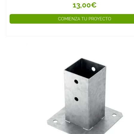
seguridad. Alg
13,00€
incluyen:
Tornillos para 
COMIENZA TU PROYECTO
Diseñados para 
necesidad de ta
Clavos y grapas
fijaciones rápid
estructuras lige
Tacos y anclaje
mayor sujeción
sobre paredes u
superficies.
Bisagras y Herraj
y Muebles
Las bisagras y 
permiten el mov
ensamblaje de 
cajones y otros