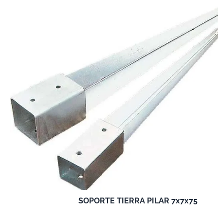
necesitas para 
resultados prof
Descubre nuest
productos y equi
con la mejor fer
madera. ¡Compr
trabaja con la 
y precisión!
SOPORTE TIERRA PILAR 7x7x75