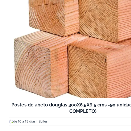
madera fácil de 
que permite su
carpintería, eban
construcción sin
4. Excelente Rel
Precio
En comparación
maderas de alta 
abeto Douglas 
precio competi
comprometer la
durabilidad.
5. Material Soste
Proviene de bo
Postes de abeto douglas 300X6.5X6.5 cms -90 unida
gestionados de
COMPLETO)
sostenible, lo q
de 10 a 15 días hábiles
una opción ecol