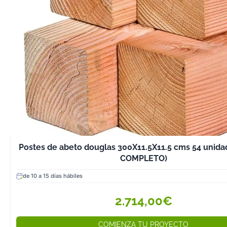
su resistencia. P
opta por versio
tratamiento quí
2. Considerar el
Dependiendo de
puedes elegir 
naturales, barn
tintados para re
y textura.
3. Evaluar la Pro
Asegúrate de a
Postes de abeto douglas 300X11.5X11.5 cms 54 unida
certificada de 
COMPLETO)
sostenibles para
de 10 a 15 días hábiles
preservación d
ambiente.
2.714,00€
Mantenimiento d
Abeto Douglas
COMIENZA TU PROYECTO