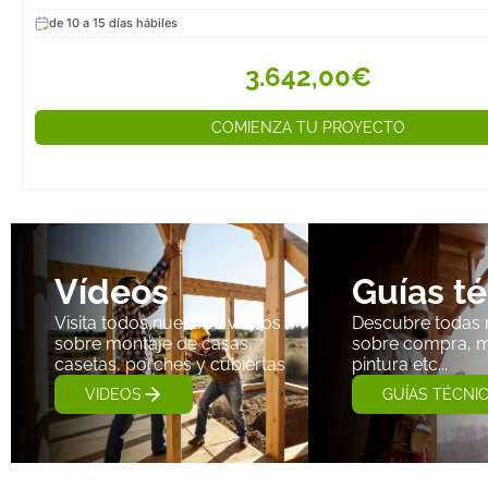
de 10 a 15 días hábiles
3.642,00€
COMIENZA TU PROYECTO
Vídeos
Guías t
Visita todos nuestros videos
Descubre todas 
sobre montaje de casas,
sobre compra, m
casetas, porches y cubiertas
pintura etc...
VIDEOS
GUÍAS TÉCNI