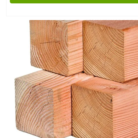
Tratamiento y Pr
Aplica barnices 
protectores si 
estará en exteri
Usa selladores p
absorción de h
Limpieza y Cons
Limpia regular
paño seco o li
húmedo.
Evita el uso de
químicos agres
puedan dañar l
Para muebles ex
revisa y reaplic
una vez al año.
Compra Madera 
Douglas en Hob