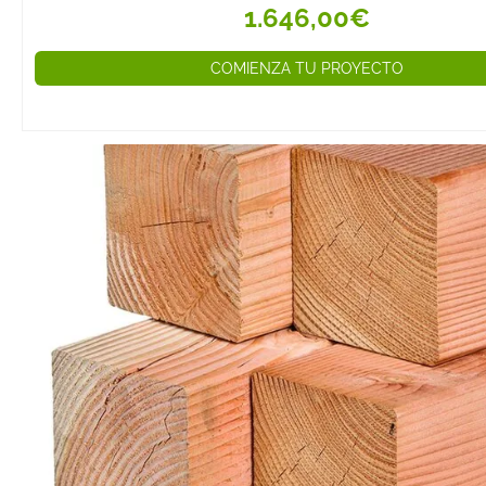
responsable par
1.646,00€
construcción y e
Usos Principales
COMIENZA TU PROYECTO
de Abeto Dougla
Construcción y E
Gracias a su gra
el abeto Douglas
en
vigas, pilare
estructuras de
en interiores c
exteriores.
Revestimientos 
Su acabado nat
durabilidad hac
una excelente o
revestimientos
suelos y terraz
Mobiliario de Inte