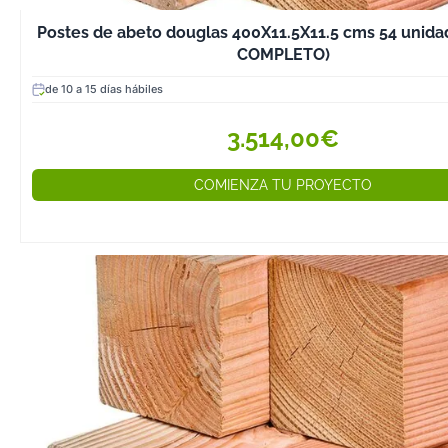
En Hobycasa, 
Postes de abeto douglas 400X11.5X11.5 cms 54 unida
madera de abet
COMPLETO)
alta calidad, di
diferentes form
de 10 a 15 días hábiles
acabados para 
3.514,00€
cualquier proye
construcción, ca
decoración.
COMIENZA TU PROYECTO
Descubre nuest
de tablas, vigas
elige la mejor o
próximo proyec
ahora y disfruta
y resistencia de
Douglas!