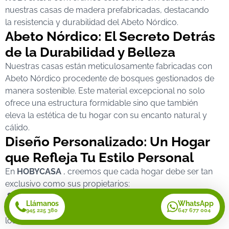
nuestras casas de madera prefabricadas, destacando
la resistencia y durabilidad del Abeto Nórdico.
Abeto Nórdico: El Secreto Detrás
de la Durabilidad y Belleza
Nuestras casas están meticulosamente fabricadas con
Abeto Nórdico procedente de bosques gestionados de
manera sostenible. Este material excepcional no solo
ofrece una estructura formidable sino que también
eleva la estética de tu hogar con su encanto natural y
cálido.
Diseño Personalizado: Un Hogar
que Refleja Tu Estilo Personal
En
HOBYCASA
, creemos que cada hogar debe ser tan
exclusivo como sus propietarios:
Servicio de diseño personalizado:
Te ofrecemos la
Llámanos
WhatsApp
oportunidad de configurar tus espacios como siempre
945 225 380
647 677 004
los has soñado.