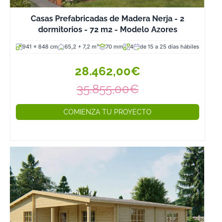
Casas Prefabricadas de Madera Nerja - 2
dormitorios - 72 m2 - Modelo Azores
941 x 848 cm
65,2 + 7,2 m²
70 mm
4
de 15 a 25 días hábiles
28.462,00€
35.855,00€
COMIENZA TU PROYECTO