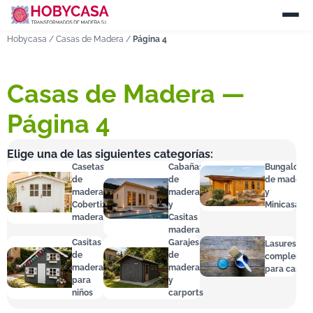
Hobycasa
/
Casas de Madera
/
Página 4
Casas de Madera —
Página 4
Elige una de las siguientes categorías:
Casetas
Cabañas
Bungalows
de
de
de madera
madera y
madera
y
Cobertizos
y
Minicasas
madera
Casitas
madera
Casitas
Garajes
Lasures y
de
de
complemen
madera
madera
para casas
para
y
niños
carports