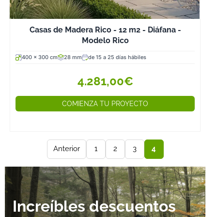
Casas de Madera Rico - 12 m2 - Diáfana -
Modelo Rico
400 x 300 cm
28 mm
de 15 a 25 días hábiles
4.281,00€
COMIENZA TU PROYECTO
Anterior
1
2
3
4
Increíbles descuentos