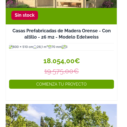
Sin stock
Casas Prefabricadas de Madera Orense - Con
altillo - 26 m2 - Modelo Edelweiss
600 x 510 cm
26,1 m²
70 mm
3
18.054,00€
19.575,00€
COMIENZA TU PROYECTO