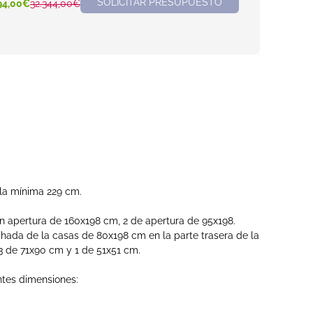
SOLICITAR PRESUPUESTO
94,00€
32.344,00€
 la mínima 229 cm.
on apertura de 160x198 cm, 2 de apertura de 95x198.
chada de la casas de 80x198 cm en la parte trasera de la
3 de 71x90 cm y 1 de 51x51 cm.
ntes dimensiones: