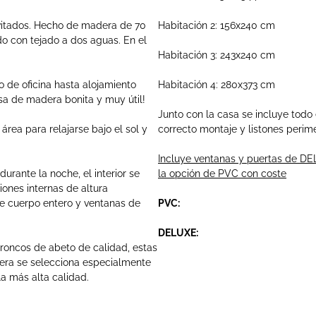
itados. H
echo de madera de
70
Habitación 2: 156x240 cm
do con tejado a dos aguas.
En el
Habitación 3: 243x240 cm
 de oficina hasta alojamiento
Habitación 4: 280x373 cm
asa de madera bonita y muy útil!
Junto con la casa se incluye todo e
área para relajarse bajo el sol y
correcto montaje y listones perime
Incluye ventanas y puertas de DEL
rante la noche, el interior se
la opción de PVC con coste
ciones internas de altura
 cuerpo entero y ventanas de
PVC:
DELUXE:
roncos de abeto de calidad, estas
era se selecciona especialmente
a más alta calidad.