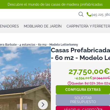
Descubre el mundo de las casas de madera prefabricadas
945 225 38
CENADORES
MOBILIARIO DE JARDÍN
CARPINTERÍA Y FERRETER
ra Barbate - 4 estancias - 60 m2 - Modelo Letterkenny
Casas Prefabricada
- 60 m2 - Modelo L
27.750,00€
-4.594,00€
32.344,00€
Quedan
8d 02h 26m 01s
CONFIGURA EXTRAS
SOLICITAR
PRESUPUESTO