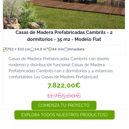
Casas de Madera Prefabricadas Cambrils - 2
dormitorios - 35 m2 - Modelo Flat
702 x 532 cm
34,9 m²
44 mm
Inmediata
Casas de Madera Prefabricadas Cambrils con diseño
moderno y distribución funcional Casas de Madera
Prefabricadas Cambrils con 2 dormitorios y 4 estancias
confortables Las Casas de Madera Prefabricad
7.822,00€
11.765,00€
COMIENZA TU PROYECTO
EXPLORA TODOS NUESTROS PRODUCTOS