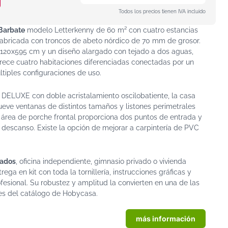
Todos los precios tienen IVA incluido
Barbate
modelo Letterkenny de 60 m² con cuatro estancias
fabricada con troncos de abeto nórdico de 70 mm de grosor.
1120x595 cm y un diseño alargado con tejado a dos aguas,
rece cuatro habitaciones diferenciadas conectadas por un
ltiples configuraciones de uso.
DELUXE con doble acristalamiento oscilobatiente, la casa
ueve ventanas de distintos tamaños y listones perimetrales
l área de porche frontal proporciona dos puntos de entrada y
l descanso. Existe la opción de mejorar a carpintería de PVC
tados
, oficina independiente, gimnasio privado o vivienda
ega en kit con toda la tornillería, instrucciones gráficas y
fesional. Su robustez y amplitud la convierten en una de las
es del catálogo de Hobycasa.
más información