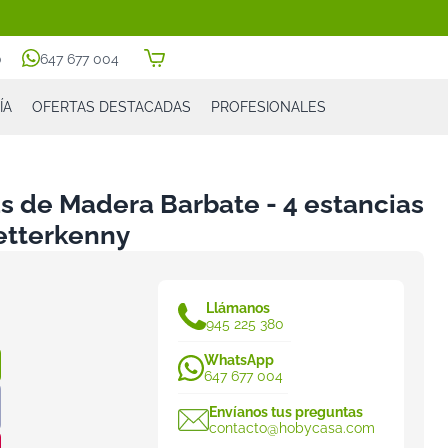
0
647 677 004
ÍA
OFERTAS DESTACADAS
PROFESIONALES
s de Madera Barbate - 4 estancias
etterkenny
Llámanos
945 225 380
WhatsApp
647 677 004
Envíanos tus preguntas
contacto@hobycasa.com