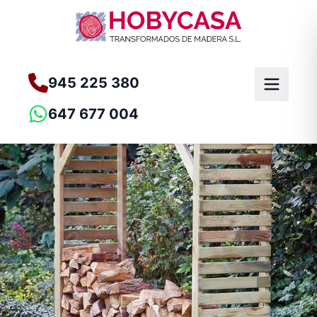
945 225 380
647 677 004