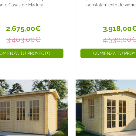
ante Casas de Madera
acristalamiento de vidrio
abricadas Olot con doble
templado. Casitas de m
talamiento y tejado a cuatro
prefabricadas de 40 mm
s Las Casas de Madera
grosor y medidas exterio
2.675,00€
3.918,00
bricadas Olot destacan ...
300x350 cms. Incluye sue
3.403,00€
4.530,00
OMIENZA TU PROYECTO
COMIENZA TU PRO