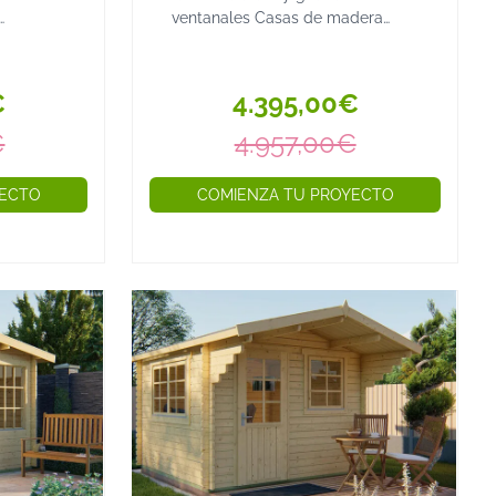
ventanales Casas de madera
adera
Benicasim perfectas para jardín,
 de
oficina o espacio de relax Las
res de
casas de madera Benicasim
€
4.395,00€
lo de...
combinan diseño moderno y ...
€
4.957,00€
YECTO
COMIENZA TU PROYECTO