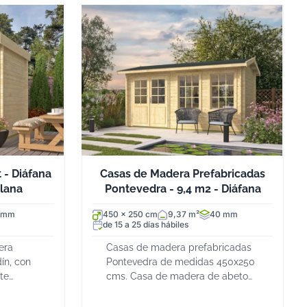
 - Diáfana
Casas de Madera Prefabricadas
Alana
Pontevedra - 9,4 m2 - Diáfana
 mm
450 x 250 cm
9,37 m²
40 mm
de 15 a 25 días hábiles
era
Casas de madera prefabricadas
dín, con
Pontevedra de medidas 450x250
te
cms. Casa de madera de abeto
adera
nórdico con lamas de 40 mm de
 puerta
grosor. Con grandes ventanales