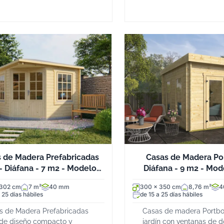
 de Madera Prefabricadas
Casas de Madera Po
- Diáfana - 7 m2 - Modelo
Diáfana - 9 m2 - Mo
Emma
 302 cm
7 m²
40 mm
300 x 350 cm
8,76 m²
4
 25 días hábiles
de 15 a 25 días hábiles
s de Madera Prefabricadas
Casas de madera Portbo
 de diseño compacto y
jardín con ventanas de d