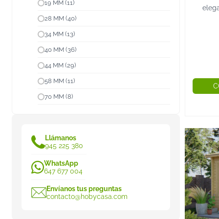
19 MM (11)
eleg
Pref
28 MM (40)
acris
34 MM (13)
agua
Prefa
40 MM (36)
44 MM (29)
58 MM (11)
C
70 MM (8)
Llámanos
945 225 380
WhatsApp
647 677 004
Envíanos tus preguntas
contacto@hobycasa.com