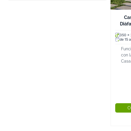
Ca
Diáf
350 x
de 15 a
Funci
con 
Casa
estru
gran
made
ideal
C