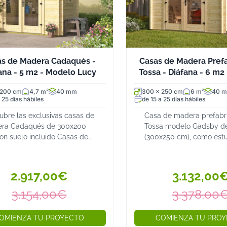
as de Madera Cadaqués -
Casas de Madera Pref
ana - 5 m2 - Modelo Lucy
Tossa - Diáfana - 6 m2
Gadsby
 200 cm
4,7 m²
40 mm
300 x 250 cm
6 m²
40 
 25 días hábiles
de 15 a 25 días hábiles
ubre las exclusivas casas de
Casa de madera prefabr
ra Cadaqués de 300x200
Tossa modelo Gadsby d
on suelo incluido Casas de
(300x250 cm), como estu
ra Cadaqués prefabricadas
oficina o almacén. Puert
ventanas panorámicas y
con ventanas panorámic
uctura robusta de abeto
nórdico 40 mm, suelo 20 
2.917,00€
3.132,00
co Las casas de m...
3.154,00€
3.378,00
OMIENZA TU PROYECTO
COMIENZA TU PRO