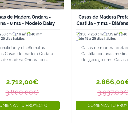
sas de Madera Ondara -
Casas de Madera Pref
ana - 8 m2 - Modelo Daisy
Castilla - 7 m2 - Diáfa
Philip
 250 cm
7,6 m²
40 mm
350 x 250 cm
7,15 m²
40
 25 días hábiles
de 15 a 25 días hábiles
onalidad y diseño natural
Casas de madera prefab
las Casas de madera Ondara
Castilla con unas medid
s de madera Ondara con
de 350x250 cms. Casas 
ctura diáfana, aislamiento y
madera de abeto nórdic
des ventanales Las Casas de
mm de grosor. Perfecta
ra Ondara son la solución
estudio o habitación co
2.712,00€
2.866,00
 para qu...
ventanales de doble acris
3.800,00€
3.937,00
OMIENZA TU PROYECTO
COMIENZA TU PRO