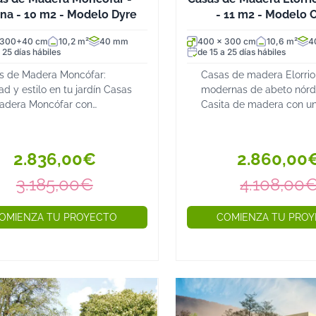
ana - 10 m2 - Modelo Dyre
- 11 m2 - Modelo 
 300+40 cm
10,2 m²
40 mm
400 x 300 cm
10,6 m²
4
 25 días hábiles
de 15 a 25 días hábiles
s de Madera Moncófar:
Casas de madera Elorrio
ad y estilo en tu jardín Casas
modernas de abeto nórd
adera Moncófar con
Casita de madera con u
ctura de abeto nórdico y
medidas de 400x300 cm
resistencia Las Casas de
tejado con una estética
ra Moncófar son una
original. Lamas de 40 
2.836,00€
2.860,00
ente opción para quienes...
grosor. Con un gran vent
dobl...
3.185,00€
4.108,00
OMIENZA TU PROYECTO
COMIENZA TU PRO