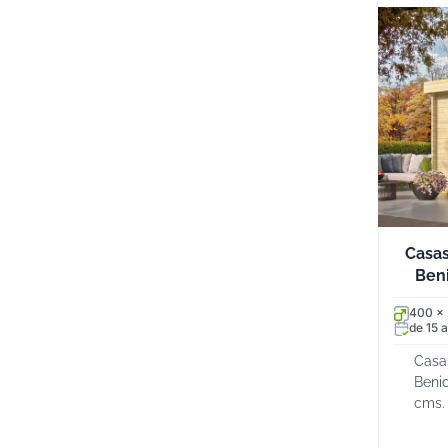
Casas
Beni
400 x
de 15 a
Casa
Beni
cms.
rect
y su