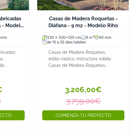
abricadas
Casas de Madera Roquetas -
na - Modelo
Diáfana - 9 m2 - Modelo Riho
 mm
320 x 320+120 cm
9 m²
40 mm
de 15 a 25 días hábiles
ricadas
Casas de Madera Roquetas:
as
estilo rústico, estructura sólida
de
Casas de Madera Roquetas
o en 40
prefabricadas con medidas
 como
compactas y alero frontal Las
n grandes
casas de madera Roquetas son
€
3.206,00€
t...
una solución perfecta para q...
€
3.759,00€
YECTO
COMIENZA TU PROYECTO