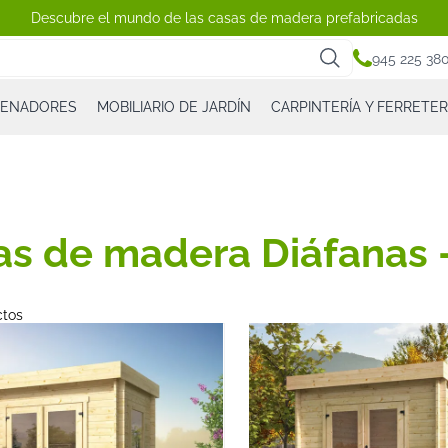
Descubre el mundo de las casas de madera prefabricadas
945 225 38
CENADORES
MOBILIARIO DE JARDÍN
CARPINTERÍA Y FERRETER
as de madera Diáfanas 
ctos