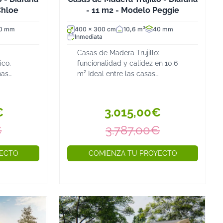
Chloe
- 11 m2 - Modelo Peggie
0 mm
400 x 300 cm
10,6 m²
40 mm
Inmediata
Casas de Madera Trujillo:
ico.
funcionalidad y calidez en 10,6
nas
m² Ideal entre las casas
s y un
prefabricadas Trujillo para uso
 muy
personal o profesional Las Casas
mm de
de Madera Trujillo modelo Peggie
€
3.015,00€
anal con
han sido diseñada...
€
3.787,00€
YECTO
COMIENZA TU PROYECTO