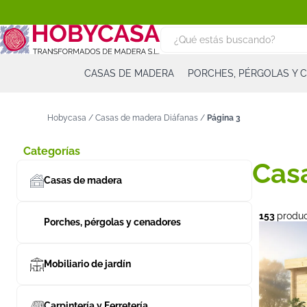
CASAS DE MADERA
PORCHES, PÉRGOLAS Y 
Hobycasa
/
Casas de madera Diáfanas
/
Página 3
Categorías
Cas
Casas de madera
153
produ
Porches, pérgolas y cenadores
Mobiliario de jardín
Carpintería y Ferretería