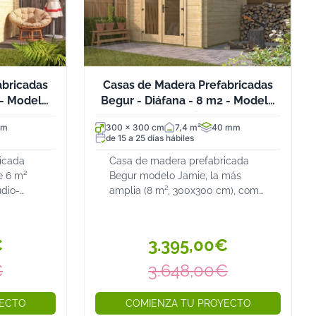
abricadas
Casas de Madera Prefabricadas
 - Modelo
Begur - Diáfana - 8 m2 - Modelo
Jamie
mm
300 x 300 cm
7,4 m²
40 mm
de 15 a 25 días hábiles
icada
Casa de madera prefabricada
e 6 m²
Begur modelo Jamie, la más
dio-
amplia (8 m², 300x300 cm), como
a doble
estudio-oficina o almacén. Puerta
as. Abeto
doble con ventanas panorámicas.
mm....
Abeto nórdico 40 mm....
€
3.395,00€
€
3.648,00€
YECTO
COMIENZA TU PROYECTO