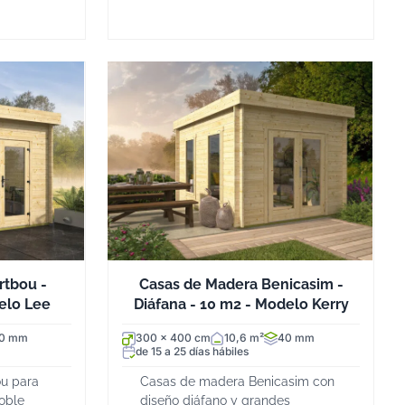
rtbou -
Casas de Madera Benicasim -
delo Lee
Diáfana - 10 m2 - Modelo Kerry
0 mm
300 x 400 cm
10,6 m²
40 mm
de 15 a 25 días hábiles
u para
Casas de madera Benicasim con
oble
diseño diáfano y grandes