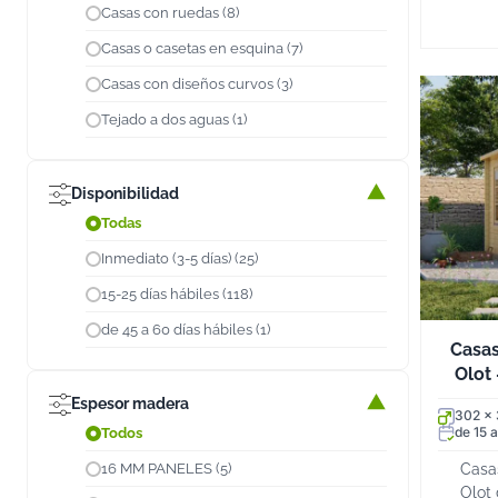
Casas con ruedas (8)
Casas o casetas en esquina (7)
Casas con diseños curvos (3)
Tejado a dos aguas (1)
Disponibilidad
Todas
Inmediato (3-5 días) (25)
15-25 días hábiles (118)
de 45 a 60 días hábiles (1)
Casas
Olot 
Espesor madera
302 x
de 15 a
Todos
Casa
16 MM PANELES (5)
Olot