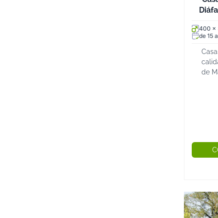
Diáf
400 x
de 15 a
Casa
calid
de M
estru
gran 
Made
excel
C