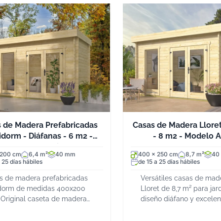
 de Madera Prefabricadas
Casas de Madera Lloret
dorm - Diáfanas - 6 m2 -
- 8 m2 - Modelo 
Modelo Harriot
 200 cm
6,4 m²
40 mm
400 x 250 cm
8,7 m²
40
 25 días hábiles
de 15 a 25 días hábiles
s de madera prefabricadas
Versátiles casas de mad
dorm de medidas 400x200
Lloret de 8,7 m² para jar
 Original caseta de madera
diseño diáfano y excelen
angular de 40 mm de grosor
luminosidad Casas de m
elo de madera en 20mm
Lloret prefabricadas con