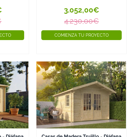
incluido
que le aportan mucha luz a su
€
3.052,00€
interior. Más inf...
€
4.230,00€
YECTO
COMIENZA TU PROYECTO
 - Diáfana
Casas de Madera Trujillo - Diáfana