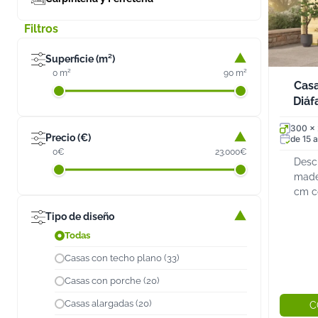
Filtros
Superficie (m²)
0 m²
90 m²
Cas
Diáf
300 x
Precio (€)
de 15 a
0€
23.000€
Desc
made
cm c
made
Tipo de diseño
con 
Todas
estr
nórdi
Casas con techo plano (33)
Casas con porche (20)
Casas alargadas (20)
C