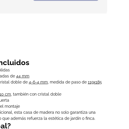
ncluidos
ólidas
adas de
44 mm
ristal doble de
4-6-4 mm
, medida de paso de
119x185
110 cm
, también con cristal doble
uerta
 el montaje
dicional, esta casa de madera no solo garantiza una
o que además refuerza la estética de jardín o finca.
eal?