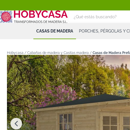
CASAS DE MADERA
PORCHES, PÉRGOLAS Y 
Hobycasa /
Cabañas de madera y Casitas madera
/
Casas de Madera Prefa