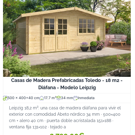
Casas de Madera Prefabricadas Toledo - 18 m2 -
Diáfana - Modelo Leipzig
500 x 400+40 cm
17.7 m²
34 mm
Inmediata
Leipzig 18,2 m²: una casa de madera diáfana para vivir el
exterior con comodidad Abeto nórdico 34 mm · 500×400
cm + alero 40 cm · puerta doble acristalada 151×188 ·
ventana fija 131×102 · tejado a