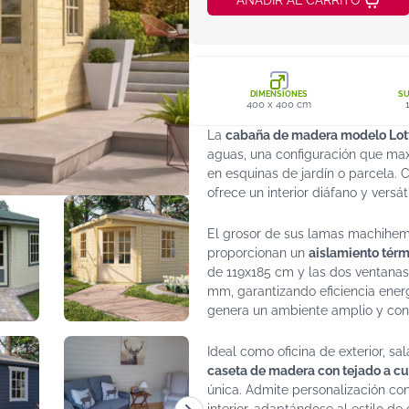
AÑADIR AL CARRITO
DIMENSIONES
SU
400 x 400 cm
La
cabaña de madera modelo Lot
aguas, una configuración que max
en esquinas de jardín o parcela. 
ofrece un interior diáfano y vers
El grosor de sus lamas machihem
proporcionan un
aislamiento térm
de 119x185 cm y las dos ventanas
mm, garantizando eficiencia energ
genera un ambiente amplio y conf
Ideal como oficina de exterior, sa
caseta de madera con tejado a c
única. Admite personalización con