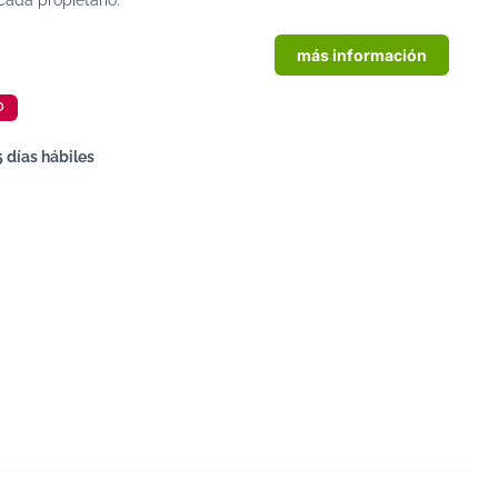
 cada propietario.
más información
O
5 días hábiles