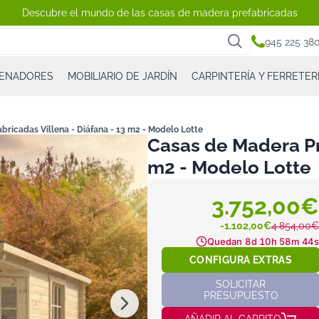
Descubre el mundo de las casas de madera prefabricadas
945 225 38
CENADORES
MOBILIARIO DE JARDÍN
CARPINTERÍA Y FERRETER
bricadas Villena - Diáfana - 13 m2 - Modelo Lotte
Casas de Madera Pre
m2 - Modelo Lotte
3.752,00€
-1.102,00€
4.854,00€
Quedan
8d 10h 58m 43s
CONFIGURA EXTRAS
SOLICITAR
PRESUPUESTO