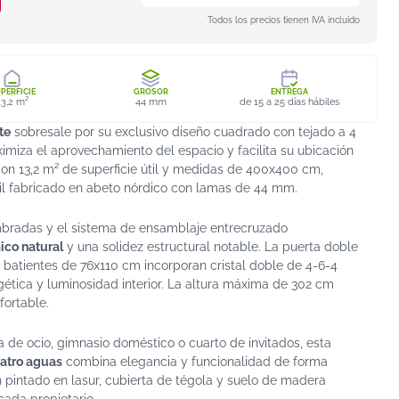
Todos los precios tienen IVA incluido
PERFICIE
GROSOR
ENTREGA
13,2 m²
44 mm
de 15 a 25 días hábiles
te
sobresale por su exclusivo diseño cuadrado con tejado a 4
imiza el aprovechamiento del espacio y facilita su ubicación
Con 13,2 m² de superficie útil y medidas de 400x400 cm,
átil fabricado en abeto nórdico con lamas de 44 mm.
bradas y el sistema de ensamblaje entrecruzado
ico natural
y una solidez estructural notable. La puerta doble
 batientes de 76x110 cm incorporan cristal doble de 4-6-4
ética y luminosidad interior. La altura máxima de 302 cm
ortable.
la de ocio, gimnasio doméstico o cuarto de invitados, esta
uatro aguas
combina elegancia y funcionalidad de forma
 pintado en lasur, cubierta de tégola y suelo de madera