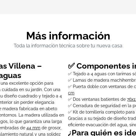
Más información
Toda la información técnica sobre tu nueva casa
s Villena –
✅ Componentes i
 aguas
✅ Tejado a 4 aguas con tarimas s
✅ Lamas de madera machihembr
 una excelente opción para
✅ Puerta doble con ventanas de c
 cuidada en su jardín. Con una
cm
su diseño cuadrado y tejado a 4
✅ Dos ventanas batientes de
76x
terior sin perder elegancia
✅ Cerradura de seguridad en la p
 de madera fabricada en abeto
✅ Kit de tornillería completo para
 entornos. La madera utilizada en
Gracias a su tejado de diseño tra
agos, lo que garantiza una larga
eficiente evacuación del agua, sin
ihembradas de
44 mm
de grosor,
¿Para quién es id
lamiento natural y una solidez