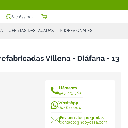
0
647 677 004
ÍA
OFERTAS DESTACADAS
PROFESIONALES
fabricadas Villena - Diáfana - 13
Llámanos
945 225 380
WhatsApp
647 677 004
Envíanos tus preguntas
contacto@hobycasa.com