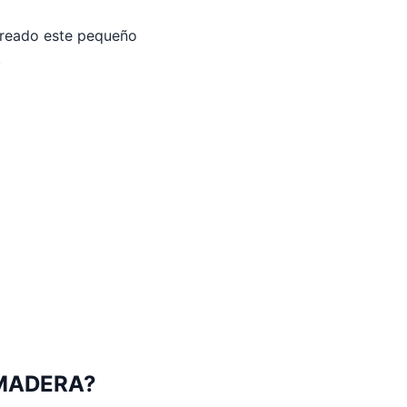
creado este pequeño
.
 MADERA?