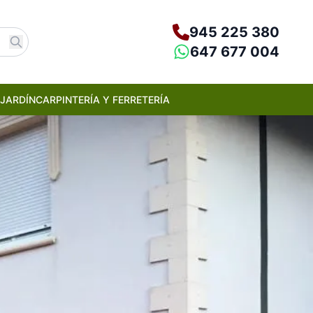
945 225 380
647 677 004
JARDÍN
CARPINTERÍA Y FERRETERÍA