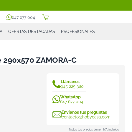
0
647 677 004
A
OFERTAS DESTACADAS
PROFESIONALES
he 290x570 ZAMORA-C
Llámanos
945 225 380
WhatsApp
647 677 004
Envíanos tus preguntas
contacto@hobycasa.com
Todos los precios tienen IVA incluido