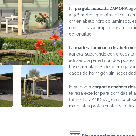
La
pérgola adosada ZAMORA 29
a 3x6 metros que ofrece casi 17 m²
cm en abeto nórdico laminado, es
como terraza amplia, zona de oci
de longitud.
La
madera laminada de abeto nó
agrieta, superando con creces l
adosado a pared con dos postes fr
bases regulables de acero galvan
dados de hormigón sin necesidad d
Ideal como
carport o cochera des
terraza exterior para comidas al a
futuro. La ZAMORA 3x6 es la elec
materiales profesionales y la flex