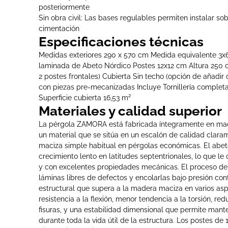
posteriormente
Sin obra civil: Las bases regulables permiten instalar sob
cimentación
Especificaciones técnicas
Medidas exteriores 290 x 570 cm Medida equivalente 3x
laminada de Abeto Nórdico Postes 12x12 cm Altura 250 
2 postes frontales) Cubierta Sin techo (opción de añadir c
con piezas pre-mecanizadas Incluye Tornillería complet
Superficie cubierta 16,53 m²
Materiales y calidad superior
La pérgola ZAMORA está fabricada íntegramente en mad
un material que se sitúa en un escalón de calidad clara
maciza simple habitual en pérgolas económicas. El abe
crecimiento lento en latitudes septentrionales, lo que le 
y con excelentes propiedades mecánicas. El proceso de
láminas libres de defectos y encolarlas bajo presión con
estructural que supera a la madera maciza en varios a
resistencia a la flexión, menor tendencia a la torsión, re
fisuras, y una estabilidad dimensional que permite mant
durante toda la vida útil de la estructura. Los postes de