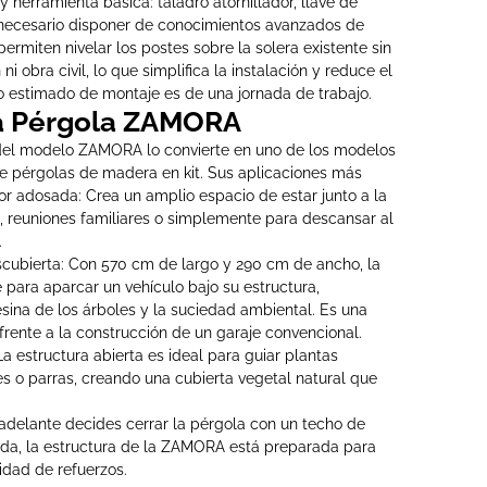
 herramienta básica: taladro atornillador, llave de
s necesario disponer de conocimientos avanzados de
permiten nivelar los postes sobre la solera existente sin
i obra civil, lo que simplifica la instalación y reduce el
po estimado de montaje es de una jornada de trabajo.
la Pérgola ZAMORA
del modelo ZAMORA lo convierte en uno de los modelos
e pérgolas de madera en kit. Sus aplicaciones más
ior adosada: Crea un amplio espacio de estar junto a la
e, reuniones familiares o simplemente para descansar al
.
cubierta: Con 570 cm de largo y 290 cm de ancho, la
para aparcar un vehículo bajo su estructura,
resina de los árboles y la suciedad ambiental. Es una
frente a la construcción de un garaje convencional.
 estructura abierta es ideal para guiar plantas
es o parras, creando una cubierta vegetal natural que
 adelante decides cerrar la pérgola con un techo de
ada, la estructura de la ZAMORA está preparada para
idad de refuerzos.