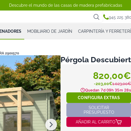
Descubre el mundo de las casas de madera prefabricadas
945 225 38
CENADORES
MOBILIARIO DE JARDÍN
CARPINTERÍA Y FERRETERÍ
RA 290x570
Pérgola Descubier
820,00€
-203,00€
1.023,00€
Quedan
7d 09h 35m 28s
CONFIGURA EXTRAS
SOLICITAR
PRESUPUESTO
AÑADIR AL CARRITO