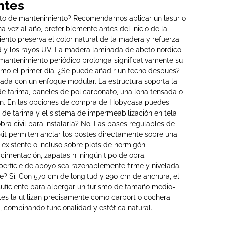
ntes
nto de mantenimiento? Recomendamos aplicar un lasur o
na vez al año, preferiblemente antes del inicio de la
iento preserva el color natural de la madera y refuerza
ad y los rayos UV. La madera laminada de abeto nórdico
n mantenimiento periódico prolonga significativamente su
omo el primer día. ¿Se puede añadir un techo después?
ada con un enfoque modular. La estructura soporta la
 de tarima, paneles de policarbonato, una lona tensada o
ión. En las opciones de compra de Hobycasa puedes
 de tarima y el sistema de impermeabilización en tela
obra civil para instalarla? No. Las bases regulables de
 kit permiten anclar los postes directamente sobre una
existente o incluso sobre plots de hormigón
r cimentación, zapatas ni ningún tipo de obra.
perficie de apoyo sea razonablemente firme y nivelada.
? Sí. Con 570 cm de longitud y 290 cm de anchura, el
ficiente para albergar un turismo de tamaño medio-
es la utilizan precisamente como carport o cochera
, combinando funcionalidad y estética natural.