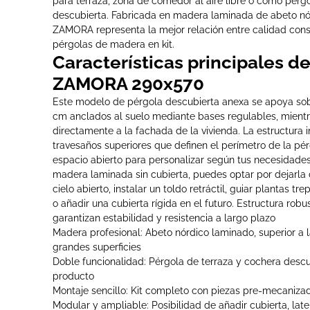
para terraza, zona de comedor al aire libre o como pérg
descubierta. Fabricada en madera laminada de abeto nór
ZAMORA representa la mejor relación entre calidad cons
pérgolas de madera en kit.
Características principales de
ZAMORA 290x570
Este modelo de pérgola descubierta anexa se apoya sobr
cm anclados al suelo mediante bases regulables, mientras
directamente a la fachada de la vivienda. La estructura i
travesaños superiores que definen el perímetro de la pérg
espacio abierto para personalizar según tus necesidades
madera laminada sin cubierta, puedes optar por dejarla 
cielo abierto, instalar un toldo retráctil, guiar plantas t
o añadir una cubierta rígida en el futuro. Estructura rob
garantizan estabilidad y resistencia a largo plazo
Madera profesional: Abeto nórdico laminado, superior a
grandes superficies
Doble funcionalidad: Pérgola de terraza y cochera descu
producto
Montaje sencillo: Kit completo con piezas pre-mecanizadas
Modular y ampliable: Posibilidad de añadir cubierta, late