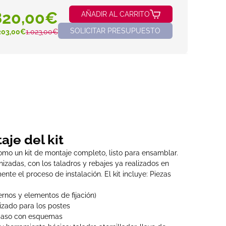
820,00€
AÑADIR AL CARRITO
SOLICITAR PRESUPUESTO
203,00€
1.023,00€
aje del kit
o un kit de montaje completo, listo para ensamblar.
izadas, con los taladros y rebajes ya realizados en
nte el proceso de instalación. El kit incluye: Piezas
ernos y elementos de fijación)
izado para los postes
 paso con esquemas