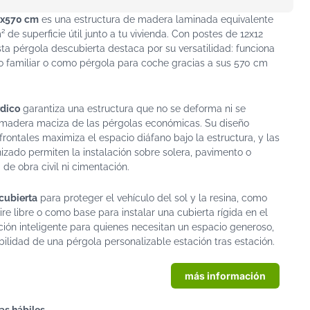
0x570 cm
es una estructura de madera laminada equivalente
 de superficie útil junto a tu vivienda. Con postes de 12x12
ta pérgola descubierta destaca por su versatilidad: funciona
o familiar o como pérgola para coche gracias a sus 570 cm
rdico
garantiza una estructura que no se deforma ni se
a madera maciza de las pérgolas económicas. Su diseño
ontales maximiza el espacio diáfano bajo la estructura, y las
izado permiten la instalación sobre solera, pavimento o
e obra civil ni cimentación.
cubierta
para proteger el vehículo del sol y la resina, como
ire libre o como base para instalar una cubierta rígida en el
ción inteligente para quienes necesitan un espacio generoso,
ibilidad de una pérgola personalizable estación tras estación.
más información