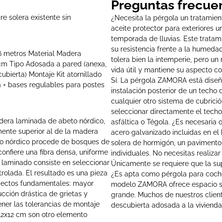
Preguntas frecue
re solera existente sin
¿Necesita la pérgola un tratamie
aceite protector para exteriores u
temporada de lluvias. Este tratam
su resistencia frente a la humed
6 metros Material Madera
tolera bien la intemperie, pero u
cm Tipo Adosada a pared (anexa,
vida útil y mantiene su aspecto c
ubierta) Montaje Kit atornillado
Sí. La pérgola ZAMORA está diseñ
a + bases regulables para postes
instalación posterior de un techo
cualquier otro sistema de cubric
seleccionar directamente el techo
era laminada de abeto nórdico,
asfáltica o Tégola. ¿Es necesaria 
mente superior al de la madera
acero galvanizado incluidas en el
to nórdico procede de bosques de
solera de hormigón, un pavimento 
confiere una fibra densa, uniforme
individuales. No necesitas realiza
 laminado consiste en seleccionar
Únicamente se requiere que la su
trolada. El resultado es una pieza
¿Es apta como pérgola para coche
spectos fundamentales: mayor
modelo ZAMORA ofrece espacio su
ducción drástica de grietas y
grande. Muchos de nuestros client
ener las tolerancias de montaje
descubierta adosada a la vivienda
 12x12 cm son otro elemento