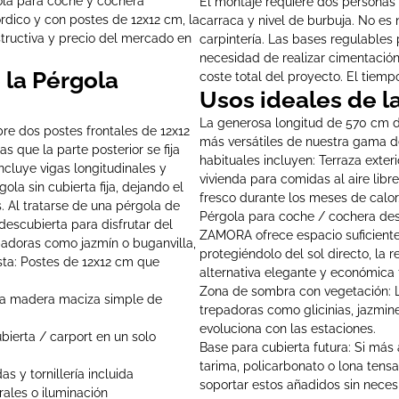
ola para coche y cochera
El montaje requiere dos personas y
dico y con postes de 12x12 cm, la
carraca y nivel de burbuja. No e
tructiva y precio del mercado en
carpintería. Las bases regulables 
necesidad de realizar cimentación n
 la Pérgola
coste total del proyecto. El tiem
Usos ideales de 
La generosa longitud de 570 cm 
e dos postes frontales de 12x12
más versátiles de nuestra gama d
 que la parte posterior se fija
habituales incluyen: Terraza exter
ncluye vigas longitudinales y
vivienda para comidas al aire libr
ola sin cubierta fija, dejando el
fresco durante los meses de calor
. Al tratarse de una pérgola de
Pérgola para coche / cochera des
descubierta para disfrutar del
ZAMORA ofrece espacio suficiente 
repadoras como jazmín o buganvilla,
protegiéndolo del sol directo, la 
usta: Postes de 12x12 cm que
alternativa elegante y económica 
Zona de sombra con vegetación: La
 la madera maciza simple de
trepadoras como glicinias, jazmin
evoluciona con las estaciones.
bierta / carport en un solo
Base para cubierta futura: Si más
tarima, policarbonato o lona tens
 y tornillería incluida
soportar estos añadidos sin neces
rales o iluminación