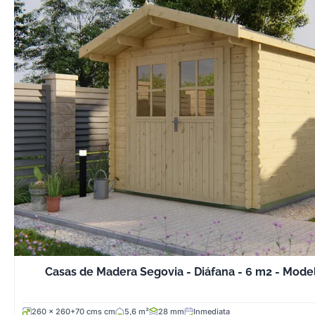
Casas de Madera Segovia - Diáfana - 6 m2 - Model
260 x 260+70 cms cm
5,6 m²
28 mm
Inmediata