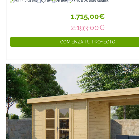
250 x 250 cm
5,3 m²
28 mm
de 15 a 25 días hábiles
1.715,00€
2.193,00€
COMIENZA TU PROYECTO