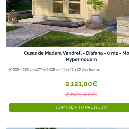
Casas de Madera Vendrell - Diáfana - 8 m2 - M
Hypermodern
320 x 260 cm
7.7 m²
28 mm
de 15 a 25 días hábiles
2.121,00€
2.601,00€
COMIENZA TU PROYECTO