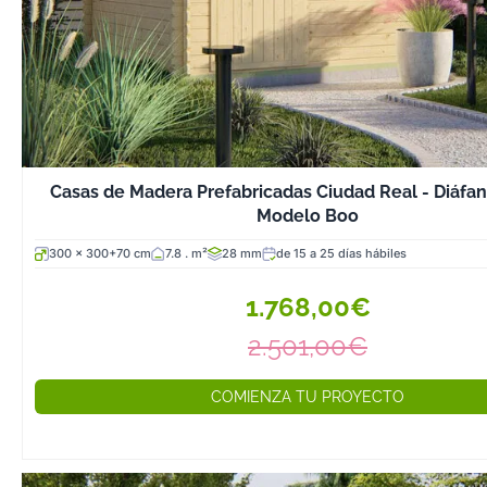
Casas de Madera Prefabricadas Ciudad Real - Diáfan
Modelo Boo
300 x 300+70 cm
7.8 . m²
28 mm
de 15 a 25 días hábiles
1.768,00€
2.501,00€
COMIENZA TU PROYECTO