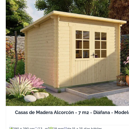
Casas de Madera Alcorcón - 7 m2 - Diáfana - Mode
290 x 290 cm
7.3 . m²
28 mm
de 15 a 25 días hábiles