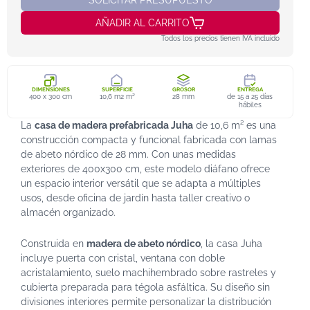
AÑADIR AL CARRITO
Todos los precios tienen IVA incluido
DIMENSIONES
SUPERFICIE
GROSOR
ENTREGA
400 x 300 cm
10,6 m2 m²
28 mm
de 15 a 25 días
hábiles
La
casa de madera prefabricada Juha
de 10,6 m² es una
construcción compacta y funcional fabricada con lamas
de abeto nórdico de 28 mm. Con unas medidas
exteriores de 400x300 cm, este modelo diáfano ofrece
un espacio interior versátil que se adapta a múltiples
usos, desde oficina de jardín hasta taller creativo o
almacén organizado.
Construida en
madera de abeto nórdico
, la casa Juha
incluye puerta con cristal, ventana con doble
acristalamiento, suelo machihembrado sobre rastreles y
cubierta preparada para tégola asfáltica. Su diseño sin
divisiones interiores permite personalizar la distribución