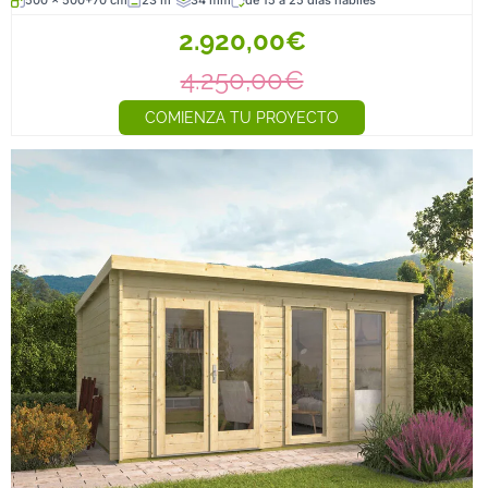
500 x 500+70 cm
23 m²
34 mm
de 15 a 25 días hábiles
2.920,00€
4.250,00€
COMIENZA TU PROYECTO