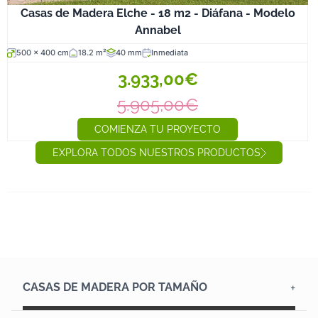
Casas de Madera Elche - 18 m2 - Diáfana - Modelo
Annabel
500 x 400 cm
18.2 m²
40 mm
Inmediata
3.933,00€
5.905,00€
COMIENZA TU PROYECTO
EXPLORA TODOS NUESTROS PRODUCTOS
CASAS DE MADERA POR TAMAÑO
Casas hasta 12 m²
Casas de 12 a 20 m²
Casas de 20 a 45 m²
Casas de más de 45 m²
Casas de madera diáfanas
Casas con altillo