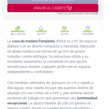
SOLICITAR PRESUPUESTO
AÑADIR AL CARRITO
Todos los precios tienen IVA incluido
DIMENSIONES
SUPERFICIE
GROSOR
ENTREGA
300 x 400 cm
10.7 m²
34 mm
Inmediata
La
casa de madera Pamplona
ofrece 10,7 m² de espacio
diáfano con un diseño compacto y funcional, fabricada
en abeto nórdico con lamas de 34 mm de grosor
tratadas contra xilófagos. Su estructura sólida y su
excelente aislamiento la convierten en una opción
versátil para ampliar cualquier jardín con un espacio
independiente y confortable.
Con medidas exteriores de 300x400+70 cm y tejado a
dos aguas, esta caseta incluye dos puertas dobles de
164x190 cm con cristal de 4 mm y una ventana lateral
oscilante de 136x96 cm que garantizan una
luminosidad
excepcional
. La altura máxima de 236 cm genera un
interior amplio donde se pueden instalar estanterías u