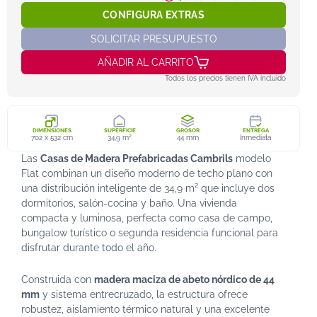
CONFIGURA EXTRAS
SOLICITAR PRESUPUESTO
AÑADIR AL CARRITO
Todos los precios tienen IVA incluido
DIMENSIONES
SUPERFICIE
GROSOR
ENTREGA
702 x 532 cm
34,9 m²
44 mm
Inmediata
Las
Casas de Madera Prefabricadas Cambrils
modelo
Flat combinan un diseño moderno de techo plano con
una distribución inteligente de 34,9 m² que incluye dos
dormitorios, salón-cocina y baño. Una vivienda
compacta y luminosa, perfecta como casa de campo,
bungalow turístico o segunda residencia funcional para
disfrutar durante todo el año.
Construida con
madera maciza de abeto nórdico de 44
mm
y sistema entrecruzado, la estructura ofrece
robustez, aislamiento térmico natural y una excelente