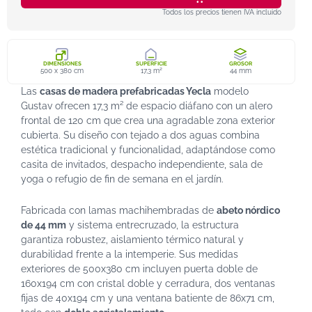
Todos los precios tienen IVA incluido
DIMENSIONES
SUPERFICIE
GROSOR
500 x 380 cm
17,3 m²
44 mm
Las
casas de madera prefabricadas Yecla
modelo
Gustav ofrecen 17,3 m² de espacio diáfano con un alero
frontal de 120 cm que crea una agradable zona exterior
cubierta. Su diseño con tejado a dos aguas combina
estética tradicional y funcionalidad, adaptándose como
casita de invitados, despacho independiente, sala de
yoga o refugio de fin de semana en el jardín.
Fabricada con lamas machihembradas de
abeto nórdico
de 44 mm
y sistema entrecruzado, la estructura
garantiza robustez, aislamiento térmico natural y
durabilidad frente a la intemperie. Sus medidas
exteriores de 500x380 cm incluyen puerta doble de
160x194 cm con cristal doble y cerradura, dos ventanas
fijas de 40x194 cm y una ventana batiente de 86x71 cm,