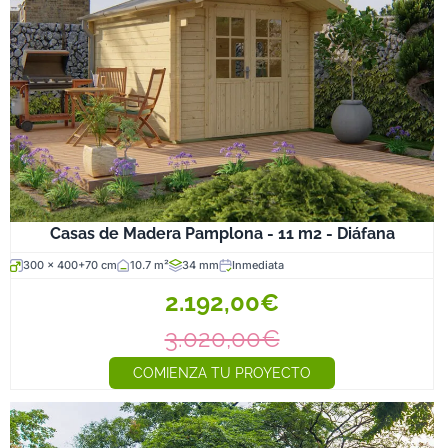
Casas de Madera Pamplona - 11 m2 - Diáfana
300 x 400+70 cm
10.7 m²
34 mm
Inmediata
2.192,00€
3.020,00€
COMIENZA TU PROYECTO