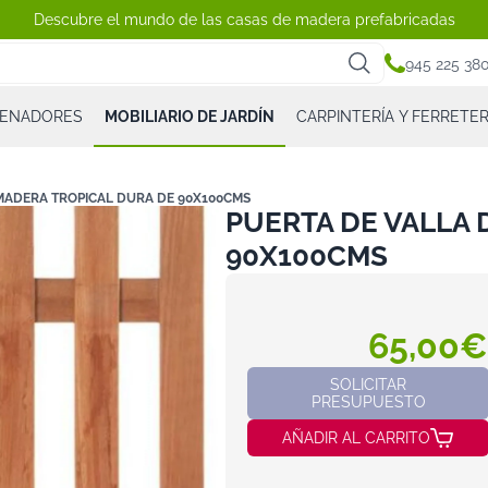
Descubre el mundo de las casas de madera prefabricadas
945 225 38
CENADORES
MOBILIARIO DE JARDÍN
CARPINTERÍA Y FERRETER
 MADERA TROPICAL DURA DE 90X100CMS
PUERTA DE VALLA 
90X100CMS
65,00€
SOLICITAR
PRESUPUESTO
AÑADIR AL CARRITO