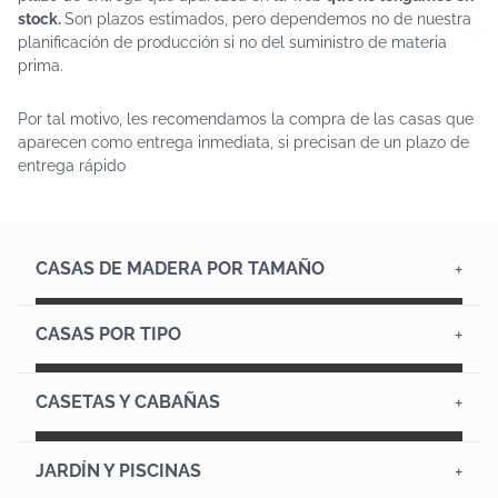
stock.
Son plazos estimados, pero dependemos no de nuestra
planificación de producción si no del suministro de materia
prima.
Por tal motivo, les recomendamos la compra de las casas que
aparecen como entrega inmediata, si precisan de un plazo de
entrega rápido
CASAS DE MADERA POR TAMAÑO
Casas hasta 12 m²
Casas de 12 a 20 m²
Casas de 20 a 45 m²
Casas de más de 45 m²
Casas de madera diáfanas
Casas con altillo
CASAS POR TIPO
Casas de 1 habitación
Casas de 2 habitaciones
Casas de 3 habitaciones o más
Casas de madera con ruedas
Casas de campo
Casas prefabricadas modernas
Casas prefabricadas rústicas
Casitas con porche
CASETAS Y CABAÑAS
Casa de jardín
Casitas de jardín
Casetas hasta 5 m²
Casetas de 5 a 9 m²
Casetas de 9 a 12 m²
Casetas en esquina
Casetas baratas y cobertizos
Cabañas de 20 a 30 m²
Cabañas de 30 a 45 m²
JARDÍN Y PISCINAS