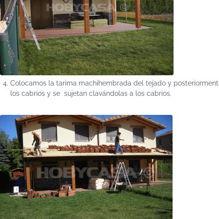
Colocamos la tarima machihembrada del tejado y posteriormente l
los cabrios y se sujetan clavándolas a los cabrios.