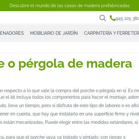
Descubre el mundo de las casas de madera prefabricadas
945 225 38
CENADORES
MOBILIARIO DE JARDÍN
CARPINTERÍA Y FERRETER
 o pérgola de madera
on respecto a lo que vale la compra del porche o pérgola en sí. Es
que el kit incluya todos los componentes para hacer el montaje, ade
 lleva un tiempo, pero si disfruta de este tipo de labores o es aficio
ner en cuenta, que hay que instalarlo en una superficie firme y niv
as están mecanizadas, Puede elegir entre las medidas estándares, si 
, para que el porche vaya ya tratado y pintado, con riesgo 3.