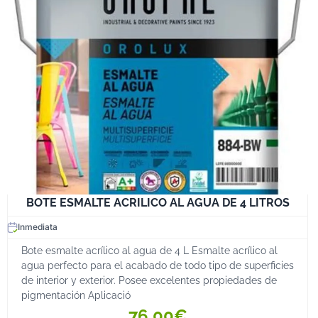
BOTE ESMALTE ACRILICO AL AGUA DE 4 LITROS
Inmediata
Bote esmalte acrílico al agua de 4 L Esmalte acrílico al
agua perfecto para el acabado de todo tipo de superficies
de interior y exterior. Posee excelentes propiedades de
pigmentación Aplicació
76,00€