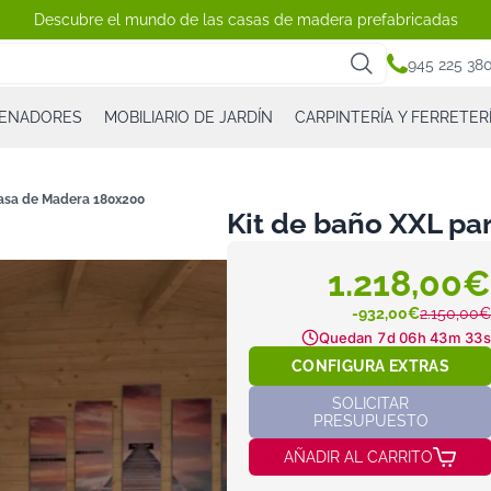
Descubre el mundo de las casas de madera prefabricadas
945 225 38
CENADORES
MOBILIARIO DE JARDÍN
CARPINTERÍA Y FERRETER
Casa de Madera 180x200
Kit de baño XXL p
1.218,00€
-932,00€
2.150,00€
Quedan
7d 06h 43m 33s
CONFIGURA EXTRAS
SOLICITAR
PRESUPUESTO
AÑADIR AL CARRITO