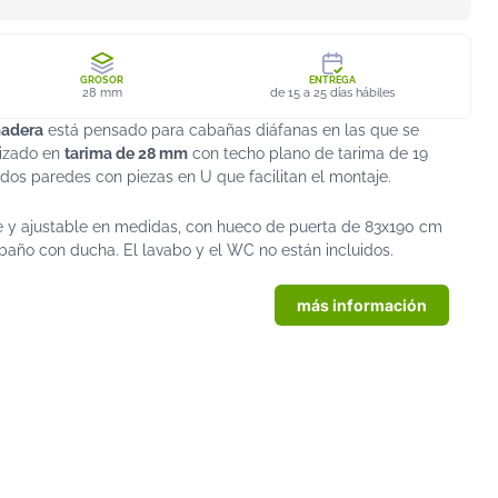
GROSOR
ENTREGA
28 mm
de 15 a 25 días hábiles
madera
está pensado para cabañas diáfanas en las que se
lizado en
tarima de 28 mm
con techo plano de tarima de 19
os paredes con piezas en U que facilitan el montaje.
 y ajustable en medidas, con hueco de puerta de 83x190 cm
 baño con ducha. El lavabo y el WC no están incluidos.
más información