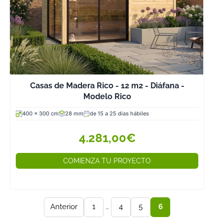
Casas de Madera Rico - 12 m2 - Diáfana -
Modelo Rico
400 x 300 cm
28 mm
de 15 a 25 días hábiles
4.281,00€
COMIENZA TU PROYECTO
Anterior
1
…
4
5
6