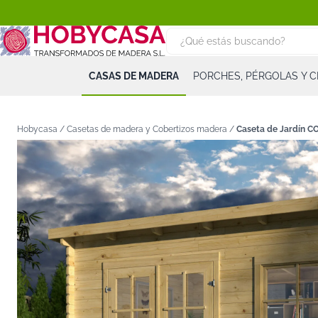
CASAS DE MADERA
PORCHES, PÉRGOLAS Y 
Hobycasa /
Casetas de madera y Cobertizos madera
/
Caseta de Jardín C