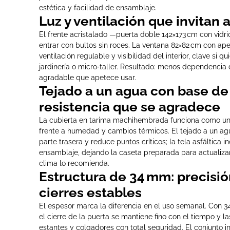
estética y facilidad de ensamblaje.
Luz y ventilación que invitan a
El frente acristalado —puerta doble 142×173 cm con vid
entrar con bultos sin roces. La ventana 82×82 cm con ap
ventilación regulable y visibilidad del interior, clave si 
jardinería o micro‑taller. Resultado: menos dependencia d
agradable que apetece usar.
Tejado a un agua con base de
resistencia que se agradece
La cubierta en tarima machihembrada funciona como u
frente a humedad y cambios térmicos. El tejado a un agua
parte trasera y reduce puntos críticos; la tela asfáltica 
ensamblaje, dejando la caseta preparada para actualizar
clima lo recomienda.
Estructura de 34 mm: precisió
cierres estables
El espesor marca la diferencia en el uso semanal. Con 34
el cierre de la puerta se mantiene fino con el tiempo y 
estantes y colgadores con total seguridad. El conjunto inc