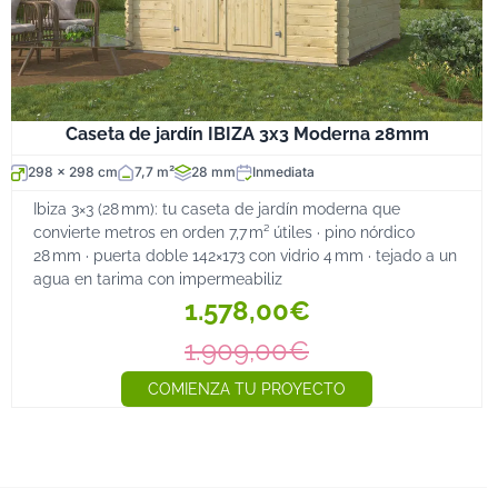
Caseta de jardín IBIZA 3x3 Moderna 28mm
298 x 298 cm
7,7 m²
28 mm
Inmediata
Ibiza 3×3 (28 mm): tu caseta de jardín moderna que
convierte metros en orden 7,7 m² útiles · pino nórdico
28 mm · puerta doble 142×173 con vidrio 4 mm · tejado a un
agua en tarima con impermeabiliz
1.578,00€
1.909,00€
COMIENZA TU PROYECTO