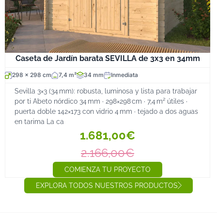
Caseta de Jardín barata SEVILLA de 3x3 en 34mm
298 x 298 cm
7,4 m²
34 mm
Inmediata
Sevilla 3×3 (34 mm): robusta, luminosa y lista para trabajar
por ti Abeto nórdico 34 mm · 298×298 cm · 7,4 m² útiles ·
puerta doble 142×173 con vidrio 4 mm · tejado a dos aguas
en tarima La ca
1.681,00€
2.166,00€
COMIENZA TU PROYECTO
EXPLORA TODOS NUESTROS PRODUCTOS