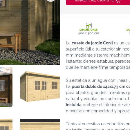
AÑADIR AL CARRITO
DIMENSIONES
SU
400 x 300 cm
La
caseta de jardín Conil
es un es
superficie útil a tu exterior sin 
mm mediante sistema machihembra
instante: cierres estables, pared
que se mantiene firme temporada
Su estética a un agua con líneas
La
puerta doble de 142x173 cm c
para objetos grandes, mientras q
natural y ventilación controlada
incluida
protege el interior desde
moverse con comodidad y aprovech
Tanto si necesitas un cobertizo or