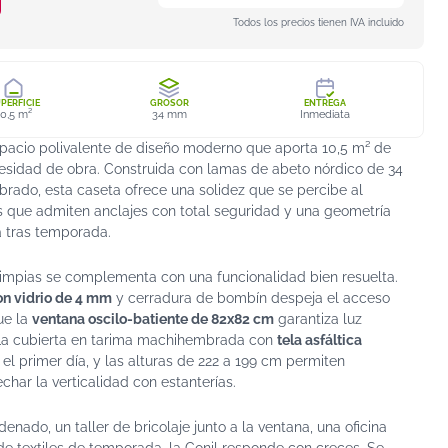
Todos los precios tienen IVA incluido
PERFICIE
GROSOR
ENTREGA
10,5 m²
34 mm
Inmediata
pacio polivalente de diseño moderno que aporta 10,5 m² de
necesidad de obra. Construida con lamas de abeto nórdico de 34
do, esta caseta ofrece una solidez que se percibe al
es que admiten anclajes con total seguridad y una geometría
 tras temporada.
 limpias se complementa con una funcionalidad bien resuelta.
on vidrio de 4 mm
y cerradura de bombín despeja el acceso
ue la
ventana oscilo-batiente de 82x82 cm
garantiza luz
. La cubierta en tarima machihembrada con
tela asfáltica
 el primer día, y las alturas de 222 a 199 cm permiten
ar la verticalidad con estanterías.
denado, un taller de bricolaje junto a la ventana, una oficina