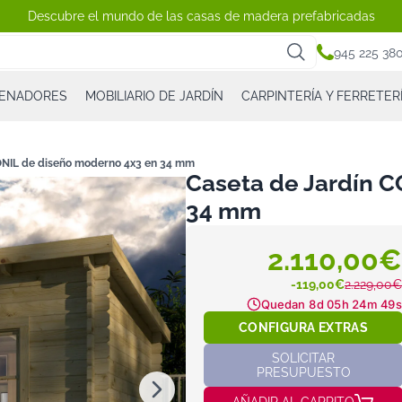
Descubre el mundo de las casas de madera prefabricadas
945 225 38
CENADORES
MOBILIARIO DE JARDÍN
CARPINTERÍA Y FERRETER
ONIL de diseño moderno 4x3 en 34 mm
Caseta de Jardín 
34 mm
2.110,00€
-119,00€
2.229,00€
Quedan
8d 05h 24m 47s
CONFIGURA EXTRAS
SOLICITAR
PRESUPUESTO