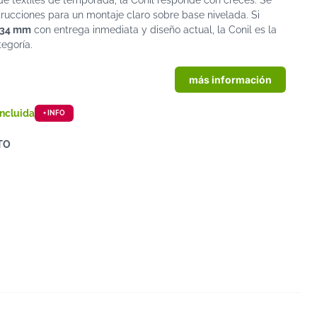
de textiles de temporada, la Conil responde con creces. Se
nstrucciones para un montaje claro sobre base nivelada. Si
 34 mm
con entrega inmediata y diseño actual, la Conil es la
egoría.
más información
incluida
+ INFO
ATO