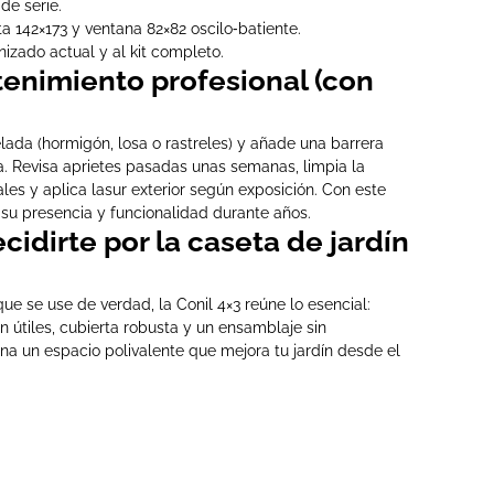
de serie.
 142×173 y ventana 82×82 oscilo‑batiente.
izado actual y al kit completo.
tenimiento profesional (con
lada (hormigón, losa o rastreles) y añade una barrera
 Revisa aprietes pasadas unas semanas, limpia la
es y aplica lasur exterior según exposición. Con este
 su presencia y funcionalidad durante años.
cidirte por la caseta de jardín
e se use de verdad, la Conil 4×3 reúne lo esencial:
ón útiles, cubierta robusta y un ensamblaje sin
na un espacio polivalente que mejora tu jardín desde el