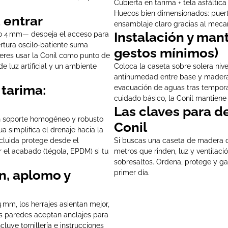
Cubierta en tarima + tela asfáltica 
Huecos bien dimensionados: puerta
 entrar
ensamblaje claro gracias al mecan
Instalación y man
rio 4 mm— despeja el acceso para
ertura oscilo‑batiente suma
gestos mínimos)
quieres usar la Conil como punto de
e luz artificial y un ambiente
Coloca la caseta sobre solera nive
antihumedad entre base y madera.
 tarima:
evacuación de aguas tras temporal
cuidado básico, la Conil mantiene
Las claves para de
n soporte homogéneo y robusto
Conil
 simplifica el drenaje hacia la
incluida protege desde el
Si buscas una caseta de madera qu
 el acabado (tégola, EPDM) si tu
metros que rinden, luz y ventilaci
sobresaltos. Ordena, protege y ga
n, aplomo y
primer día.
 mm, los herrajes asientan mejor,
las paredes aceptan anclajes para
luye tornillería e instrucciones