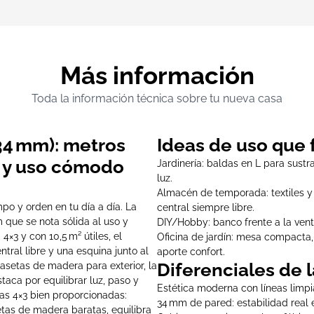
Más información
Toda la información técnica sobre tu nueva casa
34 mm): metros
Ideas de uso que
a y uso cómodo
Jardinería: baldas en L para sustr
luz.
Almacén de temporada: textiles y 
po y orden en tu día a día. La
central siempre libre.
 que se nota sólida al uso y
DIY/Hobby: banco frente a la vent
×3 y con 10,5 m² útiles, el
Oficina de jardín: mesa compacta,
tral libre y una esquina junto al
aporte confort.
Diferenciales de l
casetas de madera para exterior, la
taca por equilibrar luz, paso y
Estética moderna con líneas limpi
tas 4×3 bien proporcionadas:
34 mm de pared: estabilidad real e
setas de madera baratas, equilibra