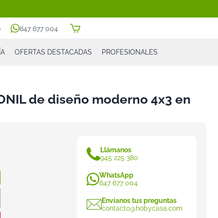
0
647 677 004
ÍA
OFERTAS DESTACADAS
PROFESIONALES
CONIL de diseño moderno 4x3 en
Llámanos
945 225 380
WhatsApp
647 677 004
Envíanos tus preguntas
contacto@hobycasa.com