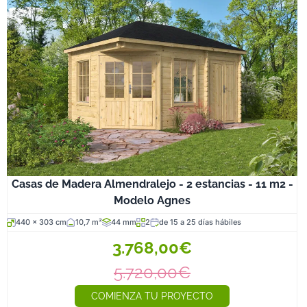
Casas de Madera Almendralejo - 2 estancias - 11 m2 -
Modelo Agnes
440 x 303 cm
10,7 m²
44 mm
2
de 15 a 25 días hábiles
3.768,00€
5.720,00€
COMIENZA TU PROYECTO