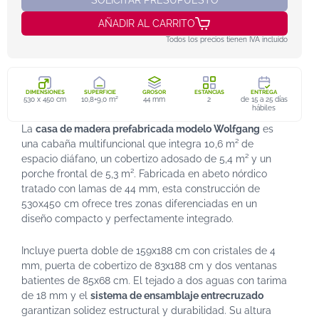
AÑADIR AL CARRITO
Todos los precios tienen IVA incluido
DIMENSIONES
SUPERFICIE
GROSOR
ESTANCIAS
ENTREGA
530 x 450 cm
10,8+9,0 m²
44 mm
2
de 15 a 25 días
hábiles
La
casa de madera prefabricada modelo Wolfgang
es
una cabaña multifuncional que integra 10,6 m² de
espacio diáfano, un cobertizo adosado de 5,4 m² y un
porche frontal de 5,3 m². Fabricada en abeto nórdico
tratado con lamas de 44 mm, esta construcción de
530x450 cm ofrece tres zonas diferenciadas en un
diseño compacto y perfectamente integrado.
Incluye puerta doble de 159x188 cm con cristales de 4
mm, puerta de cobertizo de 83x188 cm y dos ventanas
batientes de 85x68 cm. El tejado a dos aguas con tarima
de 18 mm y el
sistema de ensamblaje entrecruzado
garantizan solidez estructural y durabilidad. Su altura