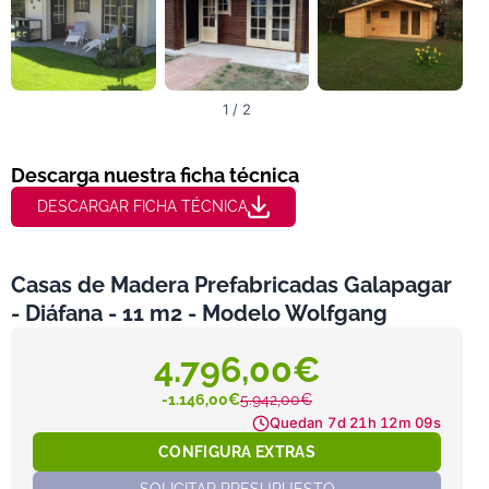
1 / 2
Descarga nuestra ficha técnica
DESCARGAR FICHA TÉCNICA
Casas de Madera Prefabricadas Galapagar
- Diáfana - 11 m2 - Modelo Wolfgang
4.796,00€
-1.146,00€
5.942,00€
Quedan
7d 21h 12m 08s
CONFIGURA EXTRAS
SOLICITAR PRESUPUESTO