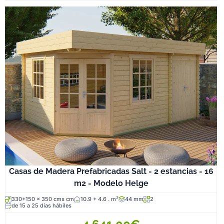
Casas de Madera Prefabricadas Salt - 2 estancias - 16
m2 - Modelo Helge
330+150 x 350 cms cm
10.9 + 4.6 . m²
44 mm
2
de 15 a 25 días hábiles