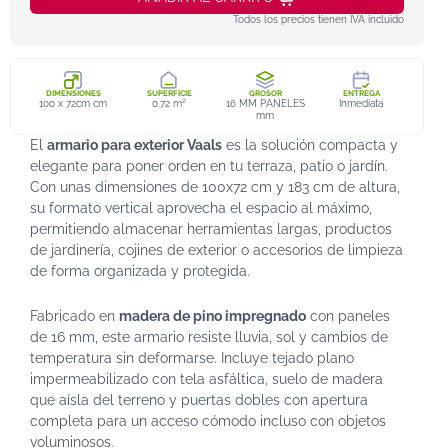
Todos los precios tienen IVA incluido
DIMENSIONES
SUPERFICIE
GROSOR
ENTREGA
100 x 72cm cm
0.72 m²
16 MM PANELES
Inmediata
mm
El
armario para exterior Vaals
es la solución compacta y
elegante para poner orden en tu terraza, patio o jardín.
Con unas dimensiones de 100x72 cm y 183 cm de altura,
su formato vertical aprovecha el espacio al máximo,
permitiendo almacenar herramientas largas, productos
de jardinería, cojines de exterior o accesorios de limpieza
de forma organizada y protegida.
Fabricado en
madera de pino impregnado
con paneles
de 16 mm, este armario resiste lluvia, sol y cambios de
temperatura sin deformarse. Incluye tejado plano
impermeabilizado con tela asfáltica, suelo de madera
que aísla del terreno y puertas dobles con apertura
completa para un acceso cómodo incluso con objetos
voluminosos.