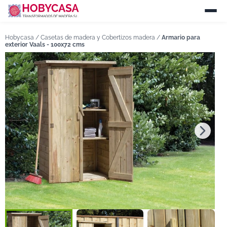
Hobycasa /
Casetas de madera y Cobertizos madera
/
Armario para
exterior Vaals - 100x72 cms